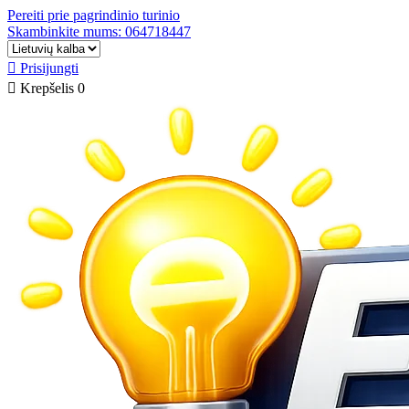
Pereiti prie pagrindinio turinio
Skambinkite mums: 064718447

Prisijungti

Krepšelis
0