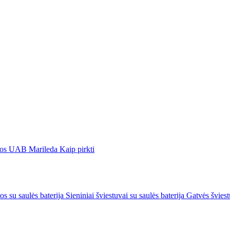
gos
UAB Marileda
Kaip pirkti
os su saulės baterija
Sieniniai šviestuvai su saulės baterija
Gatvės šviest