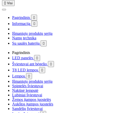

Visi
Pagrindinis

Informacija

Išmaniųjų produktų serija
Namų technika
Su saulės baterija

Pagrindinis
LED panelės

Šviestuvai ant bėgelio

T8 LED lempos

Lempos

Išmaniųjų produktų serija
Spintelės šviestuvai
Naktinė lemputė
Lubiniai šviestuvai
Žemos įtampos juostelės
Aukštos įtampos juostelės
Sandėlių šviestuvai