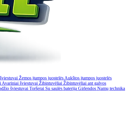
 šviestuvai
Žemos įtampos juostelės
Aukštos įtampos juostelės
i
Avariniai šviestuvai
Žibintuvėliai
Žibintuvėliai ant galvos
odžio šviestuvai
Toršerai
Su saulės baterija
Girlendos
Namų technika