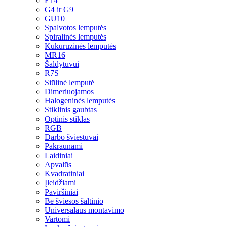
E14
G4 ir G9
GU10
Spalvotos lemputės
Spiralinės lemputės
Kukurūzinės lemputės
MR16
Šaldytuvui
R7S
Siūlinė lemputė
Dimeriuojamos
Halogeninės lemputės
Stiklinis gaubtas
Optinis stiklas
RGB
Darbo šviestuvai
Pakraunami
Laidiniai
Apvalūs
Kvadratiniai
Įleidžiami
Paviršiniai
Be šviesos šaltinio
Universalaus montavimo
Vartomi