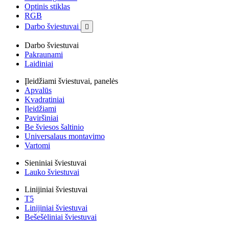
Optinis stiklas
RGB
Darbo šviestuvai

Darbo šviestuvai
Pakraunami
Laidiniai
Įleidžiami šviestuvai, panelės
Apvalūs
Kvadratiniai
Įleidžiami
Paviršiniai
Be šviesos šaltinio
Universalaus montavimo
Vartomi
Sieniniai šviestuvai
Lauko šviestuvai
Linijiniai šviestuvai
T5
Linijiniai šviestuvai
Bešešėliniai šviestuvai