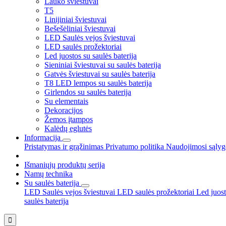
Lauko šviestuvai
T5
Linijiniai šviestuvai
Bešešėliniai šviestuvai
LED Saulės vejos šviestuvai
LED saulės prožektoriai
Led juostos su saulės baterija
Sieniniai šviestuvai su saulės baterija
Gatvės šviestuvai su saulės baterija
T8 LED lempos su saulės baterija
Girlendos su saulės baterija
Su elementais
Dekoracijos
Žemos įtampos
Kalėdų eglutės
Informacija
Pristatymas ir grąžinimas
Privatumo politika
Naudojimosi sąly
Išmaniųjų produktų serija
Namų technika
Su saulės baterija
LED Saulės vejos šviestuvai
LED saulės prožektoriai
Led juost
saulės baterija
