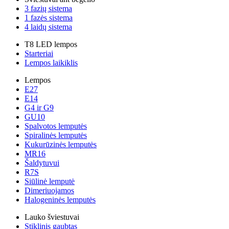
3 fazių sistema
1 fazės sistema
4 laidų sistema
T8 LED lempos
Starteriai
Lempos laikiklis
Lempos
E27
E14
G4 ir G9
GU10
Spalvotos lemputės
Spiralinės lemputės
Kukurūzinės lemputės
MR16
Šaldytuvui
R7S
Siūlinė lemputė
Dimeriuojamos
Halogeninės lemputės
Lauko šviestuvai
Stiklinis gaubtas