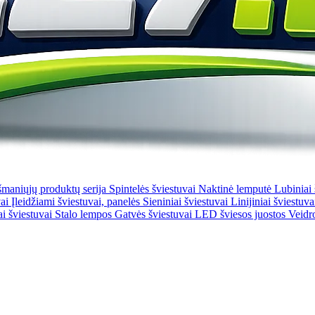
šmaniųjų produktų serija
Spintelės šviestuvai
Naktinė lemputė
Lubiniai
vai
Įleidžiami šviestuvai, panelės
Sieniniai šviestuvai
Linijiniai šviestuva
ai šviestuvai
Stalo lempos
Gatvės šviestuvai
LED šviesos juostos
Veidr