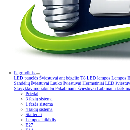
Pagrindinis
LED panelės
Šviestuvai ant bėgelio
T8 LED lempos
Lempos
I
Sandėlių šviestuvai
Lauko šviestuvai
Hermetiniai LED šviestu
Stovyklavimo žibintai
Pakabinami šviestuvai
Lubiniai ir taškini
Priedai
3 fazių sistema
1 fazės sistema
4 laidų sistema
Starteriai
Lempos laikiklis
E27