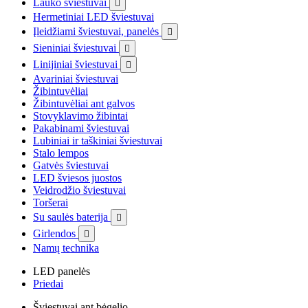
Lauko šviestuvai

Hermetiniai LED šviestuvai
Įleidžiami šviestuvai, panelės

Sieniniai šviestuvai

Linijiniai šviestuvai

Avariniai šviestuvai
Žibintuvėliai
Žibintuvėliai ant galvos
Stovyklavimo žibintai
Pakabinami šviestuvai
Lubiniai ir taškiniai šviestuvai
Stalo lempos
Gatvės šviestuvai
LED šviesos juostos
Veidrodžio šviestuvai
Toršerai
Su saulės baterija

Girlendos

Namų technika
LED panelės
Priedai
Šviestuvai ant bėgelio