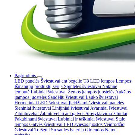
Pagrindinis
LED panelės
Šviestuvai ant bėgelio
T8 LED lempos
Lempos
Išmaniųjų produktų serija
Spintelės šviestuvai
Naktinė
lemputė
Lubiniai šviestuvai
Žemos įtampos juostelės
Aukštos
įtampos juostelės
Sandėlių šviestuvai
Lauko šviestuvai
Hermetiniai LED šviestuvai
Įleidžiami šviestuvai, panelės
Sieniniai šviestuvai
Linijiniai šviestuvai
Avariniai šviestuvai
Žibintuvėliai
Žibintuvėliai ant galvos
Stovyklavimo žibintai
Pakabinami šviestuvai
Lubiniai ir taškiniai šviestuvai
Stalo
lempos
Gatvės šviestuvai
LED šviesos juostos
Veidrodžio
šviestuvai
Toršerai
Su saulės baterija
Girlendos
Namų