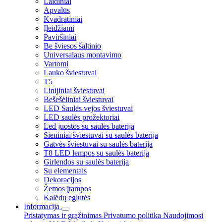
Laidiniai
Apvalūs
Kvadratiniai
Įleidžiami
Paviršiniai
Be šviesos šaltinio
Universalaus montavimo
Vartomi
Lauko šviestuvai
T5
Linijiniai šviestuvai
Bešešėliniai šviestuvai
LED Saulės vejos šviestuvai
LED saulės prožektoriai
Led juostos su saulės baterija
Sieniniai šviestuvai su saulės baterija
Gatvės šviestuvai su saulės baterija
T8 LED lempos su saulės baterija
Girlendos su saulės baterija
Su elementais
Dekoracijos
Žemos įtampos
Kalėdų eglutės
Informacija
Pristatymas ir grąžinimas
Privatumo politika
Naudojimosi