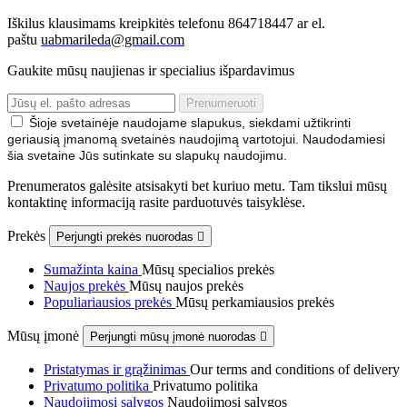
Iškilus klausimams kreipkitės telefonu 864718447 ar el.
paštu
uabmarileda@gmail.com
Gaukite mūsų naujienas ir specialius išpardavimus
Šioje svetainėje naudojame slapukus, siekdami užtikrinti
geriausią įmanomą svetainės naudojimą vartotojui. Naudodamiesi
šia svetaine Jūs sutinkate su slapukų naudojimu.
Prenumeratos galėsite atsisakyti bet kuriuo metu. Tam tikslui mūsų
kontaktinę informaciją rasite parduotuvės taisyklėse.
Prekės
Perjungti prekės nuorodas

Sumažinta kaina
Mūsų specialios prekės
Naujos prekės
Mūsų naujos prekės
Populiariausios prekės
Mūsų perkamiausios prekės
Mūsų įmonė
Perjungti mūsų įmonė nuorodas

Pristatymas ir grąžinimas
Our terms and conditions of delivery
Privatumo politika
Privatumo politika
Naudojimosi sąlygos
Naudojimosi sąlygos