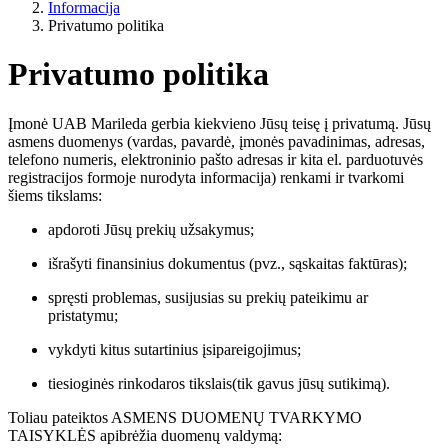
Informacija
Privatumo politika
Privatumo politika
Įmonė UAB Marileda gerbia kiekvieno Jūsų teisę į privatumą. Jūsų
asmens duomenys (vardas, pavardė, įmonės pavadinimas, adresas,
telefono numeris, elektroninio pašto adresas ir kita el. parduotuvės
registracijos formoje nurodyta informacija) renkami ir tvarkomi
šiems tikslams:
apdoroti Jūsų prekių užsakymus;
išrašyti finansinius dokumentus (pvz., sąskaitas faktūras);
spręsti problemas, susijusias su prekių pateikimu ar
pristatymu;
vykdyti kitus sutartinius įsipareigojimus;
tiesioginės rinkodaros tikslais(tik gavus jūsų sutikimą).
Toliau pateiktos ASMENS DUOMENŲ TVARKYMO
TAISYKLĖS apibrėžia duomenų valdymą: