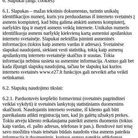
6. Slapukai (angl. cookies)
6.1. Slapukas – mažas tekstinis dokumentas, turintis unikalų
identifikacijos numerį, kuris yra perduodamas iš interneto svetainės į
asmens kompiuterį, kad būtų galima atskirti asmens kompiuterį,
naršyklės tipą ir matyti asmens veiklą internete. Unikalus numeris
identifikuoja asmens naršyklę kiekvieną kartą asmeniui apsilankius
interneto svetainėje. Slapukai neleidžia įsiminti asmeninės
informacijos (tokios kaip asmens vardas ir adresas). Svetainėse
slapukai naudojami, siekiant vesti statistiką, tokią kaip asmenų
apsilankymų interneto svetainėje skaičius ir srautas. Tokia
informacija nebūna susieta su asmenine informacija. Asmuo gali bet
kada išjungti slapukų naudojimą, tačiau be slapukų kai kurios
interneto svetainės www.e27.lt funkcijos gali neveikti arba veikti
netinkamai.
6.2. Slapukų naudojimo tikslai:
6.2.1. Parduotuvės krepšelio formavimui (svetainės pagrindinei
veiklai vykdyti) ir svetainės lankytojų statistiniams duomenims
skaičiuoti. Naudojantis interneto svetaine, iš kliento gali būti
pareikalauta atlikti registraciją tam, kad jis galėtų užsakyti prekes.
Tokiu atveju kliento reikalaujama pateikti asmens duomenis (tokius
kaip vardas, el. pašto adresas, telefonas ir pan.). Bendrovė turi teisę
savo nuožiūra visais teisėtais būdais naudotis visa asmens pateikta
informacija ir duomenimis, kuriuos asmuo pateikia atlikdamas