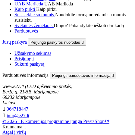
UAB Marileda
UAB Marileda
Kaip pirkti
Kaip pirkti
Susisiekite su mumis
Naudokite formą norėdami su mumis
susisiekti
Svetainės žemėlapis
Dingo? Pabandykite ieškoti dar kartą
Parduotuvės
Jūsų paskyra
Perjungti paskyros nuorodas

Užsakymo sekimas
Prisijungti
Sukurti paskyrą
Parduotuvės informacija
Perjungti parduotuvės informaciją

www.e27.lt (LED apšvietimo prekės)
Beržų g. 21-5B, Marijampolė
68232 Marijampole
Lietuva

064718447

info@e27.lt
© 2026 - E-komercijos programinė įranga PrestaShop™
Kraunama...
Atgal į viršų