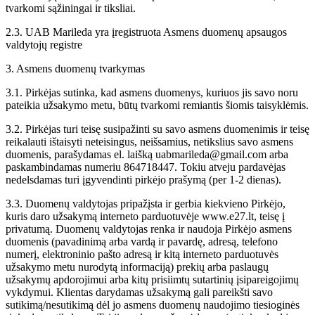
tvarkomi sąžiningai ir tiksliai.
2.3. UAB Marileda yra įregistruota Asmens duomenų apsaugos
valdytojų registre
3. Asmens duomenų tvarkymas
3.1. Pirkėjas sutinka, kad asmens duomenys, kuriuos jis savo noru
pateikia užsakymo metu, būtų tvarkomi remiantis šiomis taisyklėmis.
3.2. Pirkėjas turi teisę susipažinti su savo asmens duomenimis ir teisę
reikalauti ištaisyti neteisingus, neišsamius, netikslius savo asmens
duomenis, parašydamas el. laišką uabmarileda@gmail.com arba
paskambindamas numeriu 864718447. Tokiu atveju pardavėjas
nedelsdamas turi įgyvendinti pirkėjo prašymą (per 1-2 dienas).
3.3. Duomenų valdytojas pripažįsta ir gerbia kiekvieno Pirkėjo,
kuris daro užsakymą interneto parduotuvėje www.e27.lt, teisę į
privatumą. Duomenų valdytojas renka ir naudoja Pirkėjo asmens
duomenis (pavadinimą arba vardą ir pavardę, adresą, telefono
numerį, elektroninio pašto adresą ir kitą interneto parduotuvės
užsakymo metu nurodytą informaciją) prekių arba paslaugų
užsakymų apdorojimui arba kitų prisiimtų sutartinių įsipareigojimų
vykdymui. Klientas darydamas užsakymą gali pareikšti savo
sutikimą/nesutikimą dėl jo asmens duomenų naudojimo tiesioginės