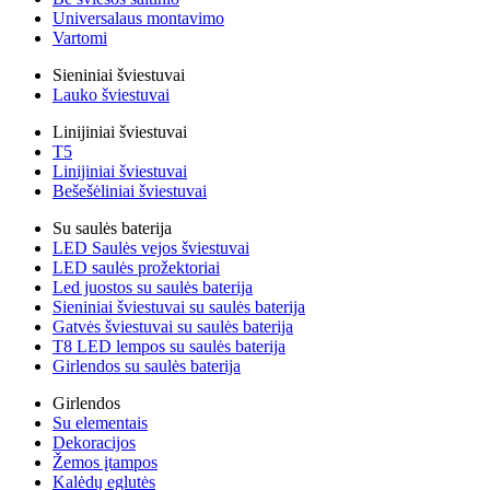
Universalaus montavimo
Vartomi
Sieniniai šviestuvai
Lauko šviestuvai
Linijiniai šviestuvai
T5
Linijiniai šviestuvai
Bešešėliniai šviestuvai
Su saulės baterija
LED Saulės vejos šviestuvai
LED saulės prožektoriai
Led juostos su saulės baterija
Sieniniai šviestuvai su saulės baterija
Gatvės šviestuvai su saulės baterija
T8 LED lempos su saulės baterija
Girlendos su saulės baterija
Girlendos
Su elementais
Dekoracijos
Žemos įtampos
Kalėdų eglutės