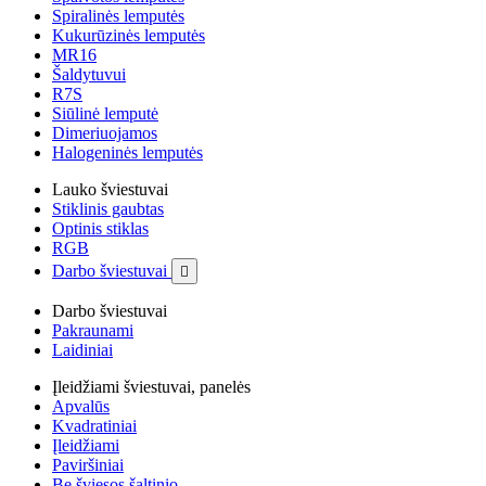
Spiralinės lemputės
Kukurūzinės lemputės
MR16
Šaldytuvui
R7S
Siūlinė lemputė
Dimeriuojamos
Halogeninės lemputės
Lauko šviestuvai
Stiklinis gaubtas
Optinis stiklas
RGB
Darbo šviestuvai

Darbo šviestuvai
Pakraunami
Laidiniai
Įleidžiami šviestuvai, panelės
Apvalūs
Kvadratiniai
Įleidžiami
Paviršiniai
Be šviesos šaltinio