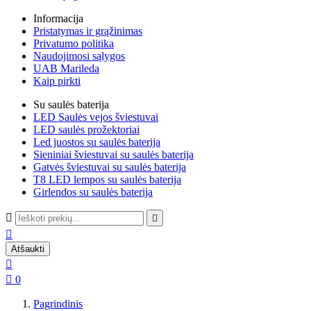
Informacija
Pristatymas ir grąžinimas
Privatumo politika
Naudojimosi sąlygos
UAB Marileda
Kaip pirkti
Su saulės baterija
LED Saulės vejos šviestuvai
LED saulės prožektoriai
Led juostos su saulės baterija
Sieniniai šviestuvai su saulės baterija
Gatvės šviestuvai su saulės baterija
T8 LED lempos su saulės baterija
Girlendos su saulės baterija



Atšaukti


0
Pagrindinis