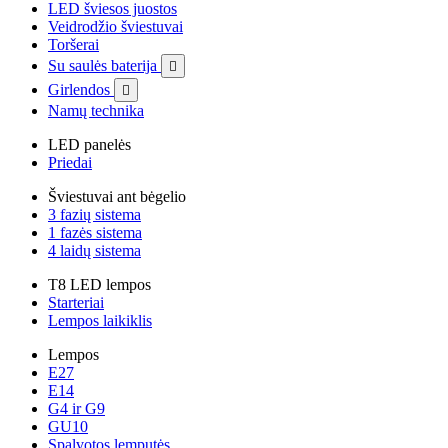
LED šviesos juostos
Veidrodžio šviestuvai
Toršerai
Su saulės baterija

Girlendos

Namų technika
LED panelės
Priedai
Šviestuvai ant bėgelio
3 fazių sistema
1 fazės sistema
4 laidų sistema
T8 LED lempos
Starteriai
Lempos laikiklis
Lempos
E27
E14
G4 ir G9
GU10
Spalvotos lemputės