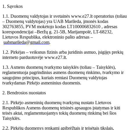
1. Sąvokos
1.1. Duomenų valdytojas ir svetainės www.e27.lt operatorius (toliau
– Duomenų valdytojas) yra UAB Marileda, įmonės kodas
302763855, PVM mokėtojo kodas LT100006832610 , adresas
korespondencijai –Beržų g. 21-5B, Marijampolė, LT-68232,
Lietuvos Respublika, elektroninio pašto adresas –
uabmarileda@gmail.com
.
1.2. Pirkėjas – veiksnus fizinis arba juridinis asmuo, įsigijęs prekių
interneto parduotuvėje www.e27.lt.
1.3. Asmens duomenų tvarkymo taisyklės (toliau – Taisyklės),
reglamentuoja pagrindinius asmens duomenų rinkimo, tvarkymo ir
saugojimo principus, kuriais remiasi Duomenų valdytojas
tvarkydamas Pirkėjo asmeninius duomenis.
2. Bendrosios nuostatos
2.1. Pirkėjo asmeninių duomenų tvarkymą nustato Lietuvos
Respublikos Asmens duomenų teisinės apsaugos įstatymas ir kiti
teisės aktai, reglamentuojantys tokių duomenų rinkimą bei šios
Taisyklės.
2.2. Pirkėjų duomenys renkami apibrėžtais ir teisėtais tikslais,