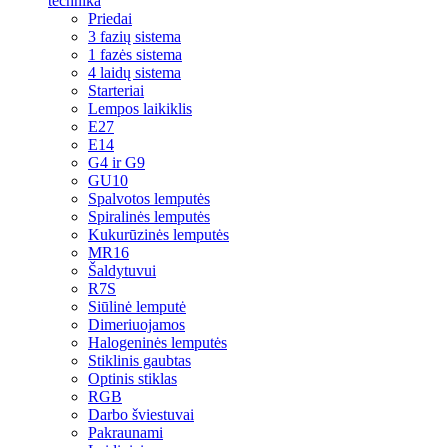
technika
Priedai
3 fazių sistema
1 fazės sistema
4 laidų sistema
Starteriai
Lempos laikiklis
E27
E14
G4 ir G9
GU10
Spalvotos lemputės
Spiralinės lemputės
Kukurūzinės lemputės
MR16
Šaldytuvui
R7S
Siūlinė lemputė
Dimeriuojamos
Halogeninės lemputės
Stiklinis gaubtas
Optinis stiklas
RGB
Darbo šviestuvai
Pakraunami