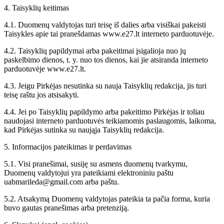
4. Taisyklių keitimas
4.1. Duomenų valdytojas turi teisę iš dalies arba visiškai pakeisti
Taisykles apie tai pranešdamas www.e27.lt interneto parduotuvėje.
4.2. Taisyklių papildymai arba pakeitimai įsigalioja nuo jų
paskelbimo dienos, t. y. nuo tos dienos, kai jie atsiranda interneto
parduotuvėje www.e27.lt.
4.3. Jeigu Pirkėjas nesutinka su nauja Taisyklių redakcija, jis turi
teisę raštu jos atsisakyti.
4.4. Jei po Taisyklių papildymo arba pakeitimo Pirkėjas ir toliau
naudojasi interneto parduotuvės teikiamomis paslaugomis, laikoma,
kad Pirkėjas sutinka su naująja Taisyklių redakcija.
5. Informacijos pateikimas ir perdavimas
5.1. Visi pranešimai, susiję su asmens duomenų tvarkymu,
Duomenų valdytojui yra pateikiami elektroniniu paštu
uabmarileda@gmail.com arba paštu.
5.2. Atsakymą Duomenų valdytojas pateikia ta pačia forma, kuria
buvo gautas pranešimas arba pretenziją.