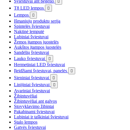
Šviestuvai ant bėgelio

T8 LED lempos

Lempos

Išmaniųjų produktų serija
Spintelės šviestuvai
Naktinė lemputė
Lubiniai šviestuvai
Žemos įtampos juostelės
Aukštos įtampos juostelės
Sandėlių šviestuvai
Lauko šviestuvai

Hermetiniai LED šviestuvai
Įleidžiami šviestuvai, panelės

Sieniniai šviestuvai

Linijiniai šviestuvai

Avariniai šviestuvai
Žibintuvėliai
Žibintuvėliai ant galvos
Stovyklavimo žibintai
Pakabinami šviestuvai
Lubiniai ir taškiniai šviestuvai
Stalo lempos
Gatvės šviestuvai