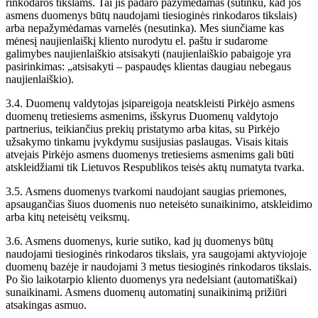
rinkodaros tikslams. Tai jis padaro pažymėdamas (sutinku, kad jos
asmens duomenys būtų naudojami tiesioginės rinkodaros tikslais)
arba nepažymėdamas varnelės (nesutinka). Mes siunčiame kas
mėnesį naujienlaiškį kliento nurodytu el. paštu ir sudarome
galimybes naujienlaiškio atsisakyti (naujienlaiškio pabaigoje yra
pasirinkimas: „atsisakyti – paspaudęs klientas daugiau nebegaus
naujienlaiškio).
3.4. Duomenų valdytojas įsipareigoja neatskleisti Pirkėjo asmens
duomenų tretiesiems asmenims, išskyrus Duomenų valdytojo
partnerius, teikiančius prekių pristatymo arba kitas, su Pirkėjo
užsakymo tinkamu įvykdymu susijusias paslaugas. Visais kitais
atvejais Pirkėjo asmens duomenys tretiesiems asmenims gali būti
atskleidžiami tik Lietuvos Respublikos teisės aktų numatyta tvarka.
3.5. Asmens duomenys tvarkomi naudojant saugias priemones,
apsaugančias šiuos duomenis nuo neteisėto sunaikinimo, atskleidimo
arba kitų neteisėtų veiksmų.
3.6. Asmens duomenys, kurie sutiko, kad jų duomenys būtų
naudojami tiesioginės rinkodaros tikslais, yra saugojami aktyviojoje
duomenų bazėje ir naudojami 3 metus tiesioginės rinkodaros tikslais.
Po šio laikotarpio kliento duomenys yra nedelsiant (automatiškai)
sunaikinami. Asmens duomenų automatinį sunaikinimą prižiūri
atsakingas asmuo.