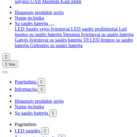
sąlygos
UAB Marileda
Kaip pirkti
Išmaniųjų produktų serija
Namų technika
Su saulės baterija
LED Saulės vejos šviestuvai
LED saulės prožektoriai
Led
juostos su saulės baterija
Sieniniai šviestuvai su saulės baterija
Gatvės šviestuvai su saulės baterija
T8 LED lempos su saulės
baterija
Girlendos su saulės baterija


Visi
Pagrindinis

Informacija

Išmaniųjų produktų serija
Namų technika
Su saulės baterija

Pagrindinis
LED panelės
