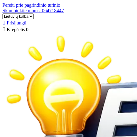
Pereiti prie pagrindinio turinio
Skambinkite mums: 064718447

Prisijungti

Krepšelis
0