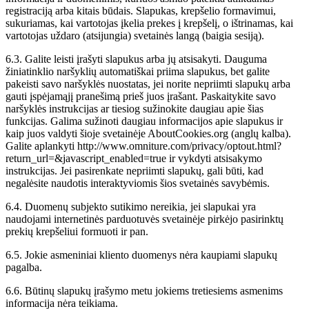
registraciją arba kitais būdais. Slapukas, krepšelio formavimui,
sukuriamas, kai vartotojas įkelia prekes į krepšelį, o ištrinamas, kai
vartotojas uždaro (atsijungia) svetainės langą (baigia sesiją).
6.3. Galite leisti įrašyti slapukus arba jų atsisakyti. Dauguma
žiniatinklio naršyklių automatiškai priima slapukus, bet galite
pakeisti savo naršyklės nuostatas, jei norite nepriimti slapukų arba
gauti įspėjamąjį pranešimą prieš juos įrašant. Paskaitykite savo
naršyklės instrukcijas ar tiesiog sužinokite daugiau apie šias
funkcijas. Galima sužinoti daugiau informacijos apie slapukus ir
kaip juos valdyti šioje svetainėje AboutCookies.org (anglų kalba).
Galite aplankyti http://www.omniture.com/privacy/optout.html?
return_url=&javascript_enabled=true ir vykdyti atsisakymo
instrukcijas. Jei pasirenkate nepriimti slapukų, gali būti, kad
negalėsite naudotis interaktyviomis šios svetainės savybėmis.
6.4. Duomenų subjekto sutikimo nereikia, jei slapukai yra
naudojami internetinės parduotuvės svetainėje pirkėjo pasirinktų
prekių krepšeliui formuoti ir pan.
6.5. Jokie asmeniniai kliento duomenys nėra kaupiami slapukų
pagalba.
6.6. Būtinų slapukų įrašymo metu jokiems tretiesiems asmenims
informacija nėra teikiama.