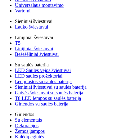
Universalaus montavimo
Vartomi
Sieniniai šviestuvai
Lauko šviestuvai
Linijiniai šviestuvai
T5
Linijiniai šviestuvai
Bešešėliniai šviestuvai
Su saulės baterija
LED Saulės vejos šviestuvai
LED saulės prožektoriai
Led juostos su saulės baterija
Sieniniai šviestuvai su saulės baterija
Gatvės šviestuvai su saulės baterija
T8 LED lempos su saulės baterija
Girlendos su saulės baterija
Girlendos
Su elementais
Dekoracijos
Žemos įtampos
Kalėdų eglutės