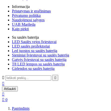
Informacija
Pristatymas ir grąžinimas
Privatumo politika
Naudojimosi sąlygos
UAB Marileda
Kaip pirkti
Su saulės baterija
LED Saulės vejos šviestuvai
LED saulės prožektoriai
Led juostos su saulės baterija
Sieniniai šviestuvai su saulės baterija
Gatvės šviestuvai su saulės baterija
T8 LED lempos su saulės baterija
Girlendos su saulės baterija



Atšaukti


0
Pagrindinis