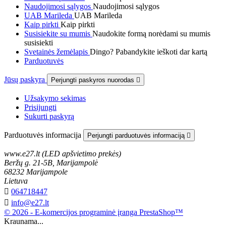
Naudojimosi sąlygos
Naudojimosi sąlygos
UAB Marileda
UAB Marileda
Kaip pirkti
Kaip pirkti
Susisiekite su mumis
Naudokite formą norėdami su mumis
susisiekti
Svetainės žemėlapis
Dingo? Pabandykite ieškoti dar kartą
Parduotuvės
Jūsų paskyra
Perjungti paskyros nuorodas

Užsakymo sekimas
Prisijungti
Sukurti paskyrą
Parduotuvės informacija
Perjungti parduotuvės informaciją

www.e27.lt (LED apšvietimo prekės)
Beržų g. 21-5B, Marijampolė
68232 Marijampole
Lietuva

064718447

info@e27.lt
© 2026 - E-komercijos programinė įranga PrestaShop™
Kraunama...