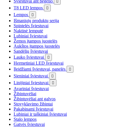
Šviestuvai ant bėgelio

T8 LED lempos

Lempos

Išmaniųjų produktų serija
Spintelės šviestuvai
Naktinė lemputė
Lubiniai šviestuvai
Žemos įtampos juostelės
Aukštos įtampos juostelės
Sandėlių šviestuvai
Lauko šviestuvai

Hermetiniai LED šviestuvai
Įleidžiami šviestuvai, panelės

Sieniniai šviestuvai

Linijiniai šviestuvai

Avariniai šviestuvai
Žibintuvėliai
Žibintuvėliai ant galvos
Stovyklavimo žibintai
Pakabinami šviestuvai
Lubiniai ir taškiniai šviestuvai
Stalo lempos
Gatvės šviestuvai