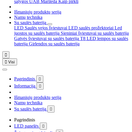
sąlygos
UAB Marileda
Kaip pirkti
Išmaniųjų produktų serija
Namų technika
Su saulės baterija
LED Saulės vejos šviestuvai
LED saulės prožektoriai
Led
juostos su saulės baterija
Sieniniai šviestuvai su saulės baterija
Gatvės šviestuvai su saulės baterija
T8 LED lempos su saulės
baterija
Girlendos su saulės baterija


Visi
Pagrindinis

Informacija

Išmaniųjų produktų serija
Namų technika
Su saulės baterija

Pagrindinis
LED panelės
