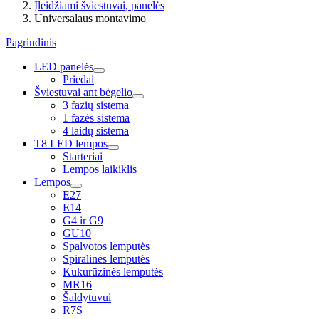
Įleidžiami šviestuvai, panelės
Universalaus montavimo
Pagrindinis
LED panelės
Priedai
Šviestuvai ant bėgelio
3 fazių sistema
1 fazės sistema
4 laidų sistema
T8 LED lempos
Starteriai
Lempos laikiklis
Lempos
E27
E14
G4 ir G9
GU10
Spalvotos lemputės
Spiralinės lemputės
Kukurūzinės lemputės
MR16
Šaldytuvui
R7S