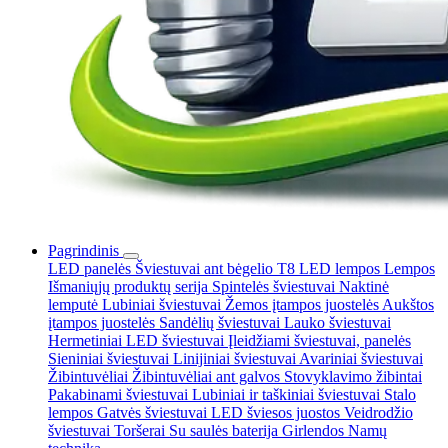
Pagrindinis
LED panelės
Šviestuvai ant bėgelio
T8 LED lempos
Lempos
Išmaniųjų produktų serija
Spintelės šviestuvai
Naktinė
lemputė
Lubiniai šviestuvai
Žemos įtampos juostelės
Aukštos
įtampos juostelės
Sandėlių šviestuvai
Lauko šviestuvai
Hermetiniai LED šviestuvai
Įleidžiami šviestuvai, panelės
Sieniniai šviestuvai
Linijiniai šviestuvai
Avariniai šviestuvai
Žibintuvėliai
Žibintuvėliai ant galvos
Stovyklavimo žibintai
Pakabinami šviestuvai
Lubiniai ir taškiniai šviestuvai
Stalo
lempos
Gatvės šviestuvai
LED šviesos juostos
Veidrodžio
šviestuvai
Toršerai
Su saulės baterija
Girlendos
Namų