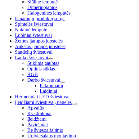
Siūlinė lemputė
Dimeriuojamos
Halogeninės lemputės
Išmaniųjų produktų serija
Spintelės šviestuvai
Naktinė lemputė
Lubiniai šviestuvai
Žemos įtampos juostelės
Aukštos įtampos juostelės
Sandėlių šviestuvai
Lauko šviestuvai
Stiklinis gaubtas
Optinis stiklas
RGB
Darbo šviestuvai
Pakraunami
Laidiniai
Hermetiniai LED šviestuvai
Įleidžiami šviestuvai, panelės
Apvalūs
Kvadratiniai
Įleidžiami
Paviršiniai
Be šviesos šaltinio
Universalaus montavimo