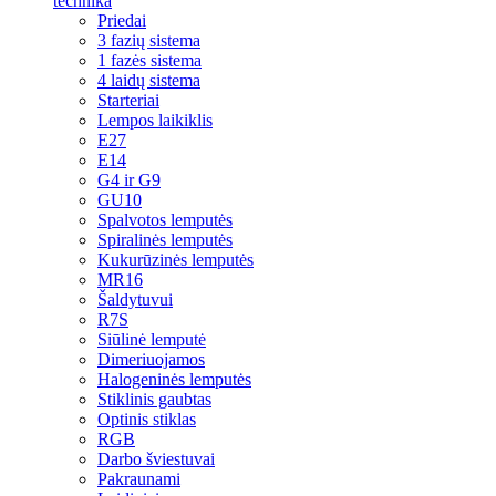
technika
Priedai
3 fazių sistema
1 fazės sistema
4 laidų sistema
Starteriai
Lempos laikiklis
E27
E14
G4 ir G9
GU10
Spalvotos lemputės
Spiralinės lemputės
Kukurūzinės lemputės
MR16
Šaldytuvui
R7S
Siūlinė lemputė
Dimeriuojamos
Halogeninės lemputės
Stiklinis gaubtas
Optinis stiklas
RGB
Darbo šviestuvai
Pakraunami