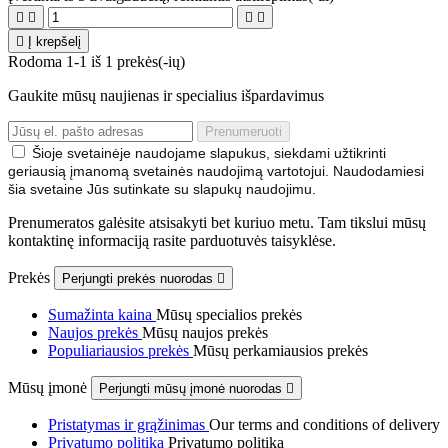





Į krepšelį
Rodoma 1-1 iš 1 prekės(-ių)
Gaukite mūsų naujienas ir specialius išpardavimus
Šioje svetainėje naudojame slapukus, siekdami užtikrinti
geriausią įmanomą svetainės naudojimą vartotojui. Naudodamiesi
šia svetaine Jūs sutinkate su slapukų naudojimu.
Prenumeratos galėsite atsisakyti bet kuriuo metu. Tam tikslui mūsų
kontaktinę informaciją rasite parduotuvės taisyklėse.
Prekės
Perjungti prekės nuorodas

Sumažinta kaina
Mūsų specialios prekės
Naujos prekės
Mūsų naujos prekės
Populiariausios prekės
Mūsų perkamiausios prekės
Mūsų įmonė
Perjungti mūsų įmonė nuorodas

Pristatymas ir grąžinimas
Our terms and conditions of delivery
Privatumo politika
Privatumo politika