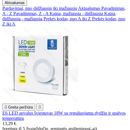
Aktualumas
Pardavimai, nuo didžiausių iki mažiausių
Aktualumas
Pavadinimas,
A - Z
Pavadinimas, Z - A
Kaina, mažiausia - didžiausia
Kaina,
didžiausia - mažiausia
Prekės kodas, nuo A iki Z
Prekės kodas, nuo
Z iki A

Greita peržiūra

E6 LED apvalus šviestuvas 18W su reguliuojamu dydžiu ir spalvos
temperatūra
13,29 €
Įvertinta
iš 5 žvaigždučių, remiantis
atsiliepimas(-ai)