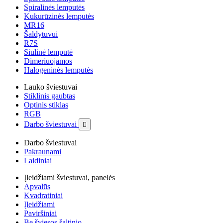
Spiralinės lemputės
Kukurūzinės lemputės
MR16
Šaldytuvui
R7S
Siūlinė lemputė
Dimeriuojamos
Halogeninės lemputės
Lauko šviestuvai
Stiklinis gaubtas
Optinis stiklas
RGB
Darbo šviestuvai

Darbo šviestuvai
Pakraunami
Laidiniai
Įleidžiami šviestuvai, panelės
Apvalūs
Kvadratiniai
Įleidžiami
Paviršiniai
Be šviesos šaltinio