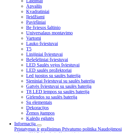
Laidiniai
Apvalūs
Kvadratiniai
Įleidžiami
Paviršiniai
Be šviesos šaltinio
Universalaus montavimo
Vartomi
Lauko šviestuvai
T5
Linijiniai šviestuvai
Bešešėliniai šviestuvai
LED Saulės vejos šviestuvai
LED saulės prožektoriai
Led juostos su saulės baterija
Sieniniai šviestuvai su saulės baterija
Gatvės šviestuvai su saulės baterija
T8 LED lempos su saulės baterija
Girlendos su saulės baterija
Su elementais
Dekoracijos
Žemos įtampos
Kalėdų eglutės
Informacija
Pristatymas ir grąžinimas
Privatumo politika
Naudojimosi