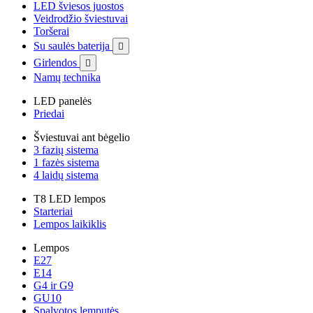
LED šviesos juostos
Veidrodžio šviestuvai
Toršerai
Su saulės baterija

Girlendos

Namų technika
LED panelės
Priedai
Šviestuvai ant bėgelio
3 fazių sistema
1 fazės sistema
4 laidų sistema
T8 LED lempos
Starteriai
Lempos laikiklis
Lempos
E27
E14
G4 ir G9
GU10
Spalvotos lemputės