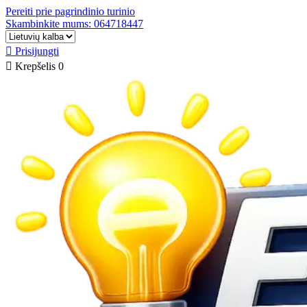
Pereiti prie pagrindinio turinio
Skambinkite mums: 064718447

Prisijungti

Krepšelis
0