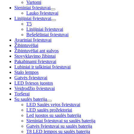
Vartomi
Sieniniai šviestuvai
Lauko šviestuvai
Linijiniai šviestuvai
T5
Linijiniai šviestuvai
Bešešėliniai šviestuvai
Avariniai šviestuvai
Žibintuvėliai
Žibintuvėliai ant galvos
Stovyklavimo žibintai
Pakabinami šviestuvai
Lubiniai ir taškiniai šviestuvai
Stalo lempos
Gatvės šviestuvai
LED šviesos juostos
Veidrodžio šviestuvai
Toršerai
Su saulės baterija
LED Saulės vejos šviestuvai
LED saulės prožektoriai
Led juostos su saulės baterija
Sieniniai šviestuvai su saulės baterija
Gatvės šviestuvai su saulės baterija
T8 LED lempos su saulės baterija