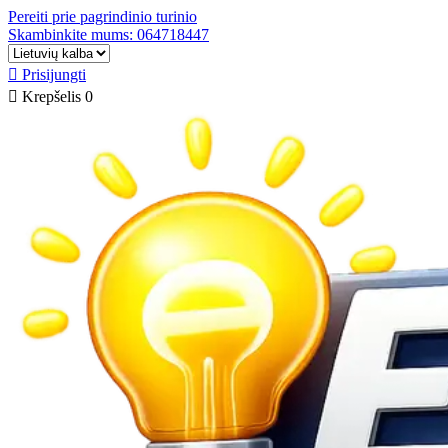
Pereiti prie pagrindinio turinio
Skambinkite mums: 064718447

Prisijungti

Krepšelis
0