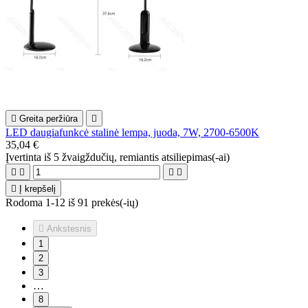

Greita peržiūra

LED daugiafunkcė stalinė lempa, juoda, 7W, 2700-6500K
35,04 €
Įvertinta
iš 5 žvaigždučių, remiantis
atsiliepimas(-ai)





Į krepšelį
Rodoma 1-12 iš 91 prekės(-ių)

Ankstesnis
1
2
3
…
8