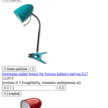

Greita peržiūra

Susegama stalinė lempa (be šviesos šaltinio) mėlyna E27
12,05 €
Įvertinta
iš 5 žvaigždučių, remiantis
atsiliepimas(-ai)





Į krepšelį