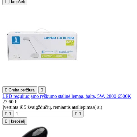

Į krepšelį

Greita peržiūra

LED reguliuojamo ryškumo stalinė lempa, balta, 5W, 2800-6500K
27,60 €
Įvertinta
iš 5 žvaigždučių, remiantis
atsiliepimas(-ai)





Į krepšelį