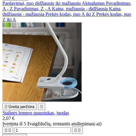
Pardavimai, nuo didžiausių iki mažiausių
Aktualumas
Pavadinimas,
A - Z
Pavadinimas, Z - A
Kaina, mažiausia - didžiausia
Kaina,
didžiausia - mažiausia
Prekės kodas, nuo A iki Z
Prekės kodas, nuo
Z iki A

Greita peržiūra

Stalinės lempos spaustukas, juodas
2,07 €
Įvertinta
iš 5 žvaigždučių, remiantis
atsiliepimas(-ai)



