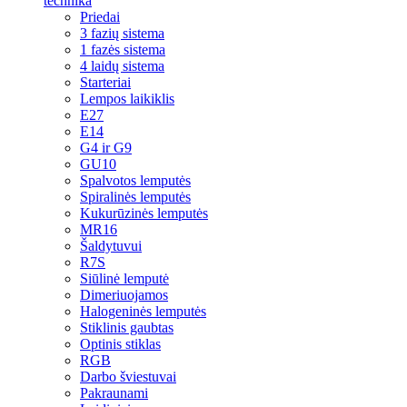
technika
Priedai
3 fazių sistema
1 fazės sistema
4 laidų sistema
Starteriai
Lempos laikiklis
E27
E14
G4 ir G9
GU10
Spalvotos lemputės
Spiralinės lemputės
Kukurūzinės lemputės
MR16
Šaldytuvui
R7S
Siūlinė lemputė
Dimeriuojamos
Halogeninės lemputės
Stiklinis gaubtas
Optinis stiklas
RGB
Darbo šviestuvai
Pakraunami