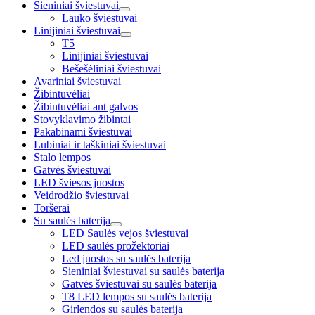
Sieniniai šviestuvai
Lauko šviestuvai
Linijiniai šviestuvai
T5
Linijiniai šviestuvai
Bešešėliniai šviestuvai
Avariniai šviestuvai
Žibintuvėliai
Žibintuvėliai ant galvos
Stovyklavimo žibintai
Pakabinami šviestuvai
Lubiniai ir taškiniai šviestuvai
Stalo lempos
Gatvės šviestuvai
LED šviesos juostos
Veidrodžio šviestuvai
Toršerai
Su saulės baterija
LED Saulės vejos šviestuvai
LED saulės prožektoriai
Led juostos su saulės baterija
Sieniniai šviestuvai su saulės baterija
Gatvės šviestuvai su saulės baterija
T8 LED lempos su saulės baterija
Girlendos su saulės baterija