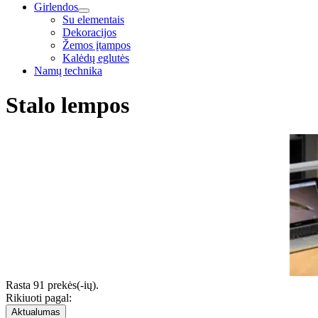
Girlendos
Su elementais
Dekoracijos
Žemos įtampos
Kalėdų eglutės
Namų technika
Stalo lempos
Rasta 91 prekės(-ių).
Rikiuoti pagal:
Aktualumas