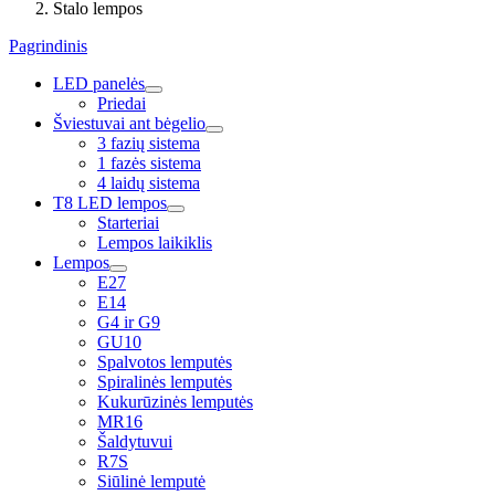
Stalo lempos
Pagrindinis
LED panelės
Priedai
Šviestuvai ant bėgelio
3 fazių sistema
1 fazės sistema
4 laidų sistema
T8 LED lempos
Starteriai
Lempos laikiklis
Lempos
E27
E14
G4 ir G9
GU10
Spalvotos lemputės
Spiralinės lemputės
Kukurūzinės lemputės
MR16
Šaldytuvui
R7S
Siūlinė lemputė