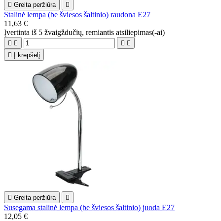

Greita peržiūra

Stalinė lempa (be šviesos šaltinio) raudona E27
11,63 €
Įvertinta
iš 5 žvaigždučių, remiantis
atsiliepimas(-ai)





Į krepšelį

Greita peržiūra

Susegama stalinė lempa (be šviesos šaltinio) juoda E27
12,05 €