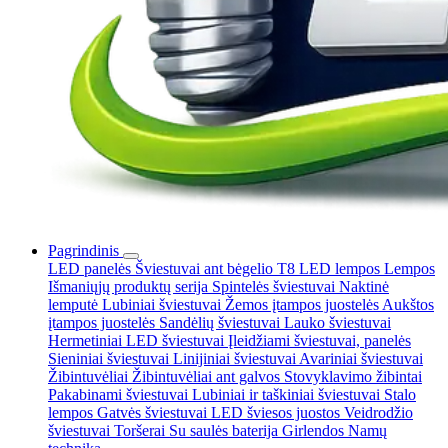
Pagrindinis
LED panelės
Šviestuvai ant bėgelio
T8 LED lempos
Lempos
Išmaniųjų produktų serija
Spintelės šviestuvai
Naktinė
lemputė
Lubiniai šviestuvai
Žemos įtampos juostelės
Aukštos
įtampos juostelės
Sandėlių šviestuvai
Lauko šviestuvai
Hermetiniai LED šviestuvai
Įleidžiami šviestuvai, panelės
Sieniniai šviestuvai
Linijiniai šviestuvai
Avariniai šviestuvai
Žibintuvėliai
Žibintuvėliai ant galvos
Stovyklavimo žibintai
Pakabinami šviestuvai
Lubiniai ir taškiniai šviestuvai
Stalo
lempos
Gatvės šviestuvai
LED šviesos juostos
Veidrodžio
šviestuvai
Toršerai
Su saulės baterija
Girlendos
Namų