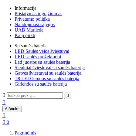
Informacija
Pristatymas ir grąžinimas
Privatumo politika
Naudojimosi sąlygos
UAB Marileda
Kaip pirkti
Su saulės baterija
LED Saulės vejos šviestuvai
LED saulės prožektoriai
Led juostos su saulės baterija
Sieniniai šviestuvai su saulės baterija
Gatvės šviestuvai su saulės baterija
T8 LED lempos su saulės baterija
Girlendos su saulės baterija



Atšaukti


0
Pagrindinis