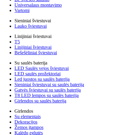
Universalaus montavimo
Vartomi
Sieniniai šviestuvai
Lauko šviestuvai
Linijiniai šviestuvai
T5
Linijiniai šviestuvai
Bešešėliniai šviestuvai
Su saulės baterija
LED Saulės vejos šviestuvai
LED saulės prožektoriai
Led juostos su saulės baterija
Sieniniai šviestuvai su saulės baterija
Gatvės šviestuvai su saulės baterija
T8 LED lempos su saulės baterija
Girlendos su saulės baterija
Girlendos
Su elementais
Dekoracijos
Žemos įtampos
Kalėdų eglutės