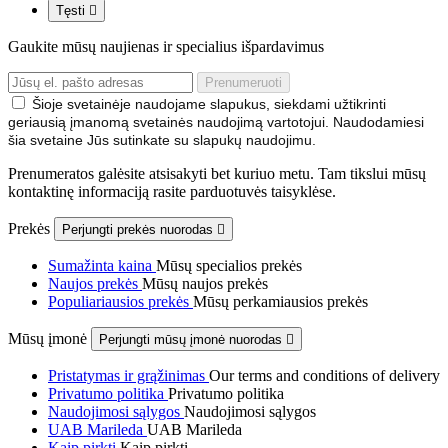
Tęsti

Gaukite mūsų naujienas ir specialius išpardavimus
Šioje svetainėje naudojame slapukus, siekdami užtikrinti
geriausią įmanomą svetainės naudojimą vartotojui. Naudodamiesi
šia svetaine Jūs sutinkate su slapukų naudojimu.
Prenumeratos galėsite atsisakyti bet kuriuo metu. Tam tikslui mūsų
kontaktinę informaciją rasite parduotuvės taisyklėse.
Prekės
Perjungti prekės nuorodas

Sumažinta kaina
Mūsų specialios prekės
Naujos prekės
Mūsų naujos prekės
Populiariausios prekės
Mūsų perkamiausios prekės
Mūsų įmonė
Perjungti mūsų įmonė nuorodas

Pristatymas ir grąžinimas
Our terms and conditions of delivery
Privatumo politika
Privatumo politika
Naudojimosi sąlygos
Naudojimosi sąlygos
UAB Marileda
UAB Marileda
Kaip pirkti
Kaip pirkti