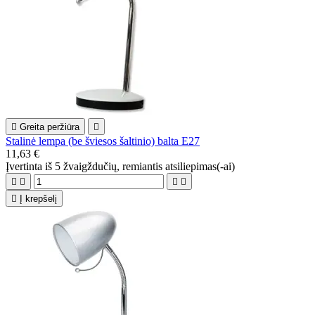

Greita peržiūra

Stalinė lempa (be šviesos šaltinio) balta E27
11,63 €
Įvertinta
iš 5 žvaigždučių, remiantis
atsiliepimas(-ai)





Į krepšelį