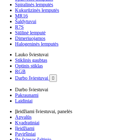
Spiralinės lemputės
Kukurūzinės lemputės
MR16
Šaldytuvui
R7S
Siūlinė lemputė
Dimeriuojamos
Halogeninės lemputės
Lauko šviestuvai
Stiklinis gaubtas
Optinis stiklas
RGB
Darbo šviestuvai

Darbo šviestuvai
Pakraunami
Laidiniai
Įleidžiami šviestuvai, panelės
Apvalūs
Kvadratiniai
Įleidžiami
Paviršiniai
Be šviesos šaltinio