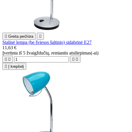

Greita peržiūra

Stalinė lempa (be šviesos šaltinio) sidabrinė E27
11,63 €
Įvertinta
iš 5 žvaigždučių, remiantis
atsiliepimas(-ai)





Į krepšelį