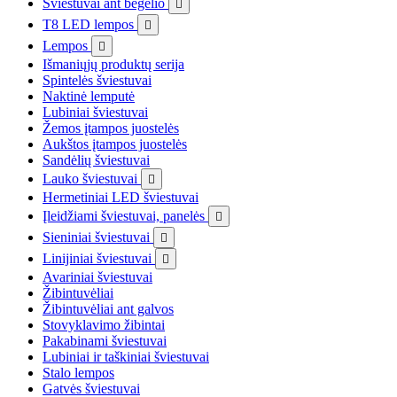
Šviestuvai ant bėgelio

T8 LED lempos

Lempos

Išmaniųjų produktų serija
Spintelės šviestuvai
Naktinė lemputė
Lubiniai šviestuvai
Žemos įtampos juostelės
Aukštos įtampos juostelės
Sandėlių šviestuvai
Lauko šviestuvai

Hermetiniai LED šviestuvai
Įleidžiami šviestuvai, panelės

Sieniniai šviestuvai

Linijiniai šviestuvai

Avariniai šviestuvai
Žibintuvėliai
Žibintuvėliai ant galvos
Stovyklavimo žibintai
Pakabinami šviestuvai
Lubiniai ir taškiniai šviestuvai
Stalo lempos
Gatvės šviestuvai