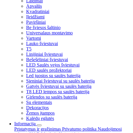
Laidiniai
Apvalūs
Kvadratiniai
Įleidžiami
Paviršiniai
Be šviesos šaltinio
Universalaus montavimo
Vartomi
Lauko šviestuvai
T5
Linijiniai šviestuvai
Bešešėliniai šviestuvai
LED Saulės vejos šviestuvai
LED saulės prožektoriai
Led juostos su saulės baterija
Sieniniai šviestuvai su saulės baterija
Gatvės šviestuvai su saulės baterija
T8 LED lempos su saulės baterija
Girlendos su saulės baterija
Su elementais
Dekoracijos
Žemos įtampos
Kalėdų eglutės
Informacija
Pristatymas ir grąžinimas
Privatumo politika
Naudojimosi