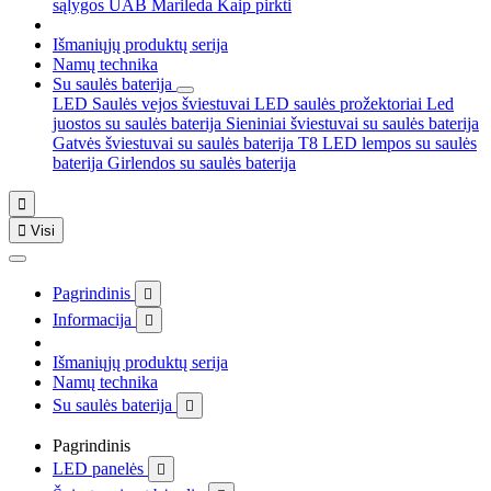
sąlygos
UAB Marileda
Kaip pirkti
Išmaniųjų produktų serija
Namų technika
Su saulės baterija
LED Saulės vejos šviestuvai
LED saulės prožektoriai
Led
juostos su saulės baterija
Sieniniai šviestuvai su saulės baterija
Gatvės šviestuvai su saulės baterija
T8 LED lempos su saulės
baterija
Girlendos su saulės baterija


Visi
Pagrindinis

Informacija

Išmaniųjų produktų serija
Namų technika
Su saulės baterija

Pagrindinis
LED panelės
