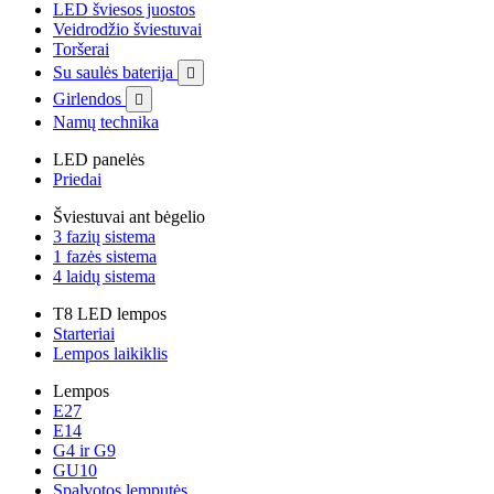
LED šviesos juostos
Veidrodžio šviestuvai
Toršerai
Su saulės baterija

Girlendos

Namų technika
LED panelės
Priedai
Šviestuvai ant bėgelio
3 fazių sistema
1 fazės sistema
4 laidų sistema
T8 LED lempos
Starteriai
Lempos laikiklis
Lempos
E27
E14
G4 ir G9
GU10
Spalvotos lemputės