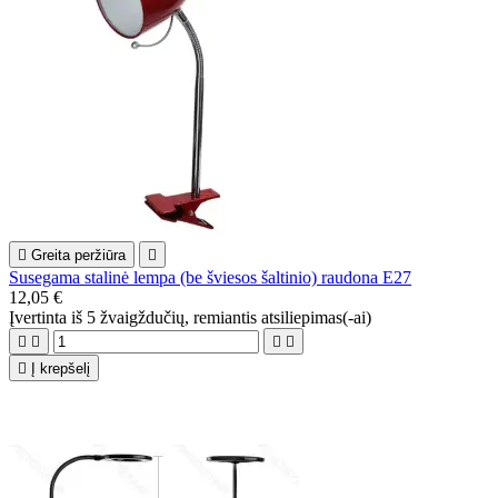

Greita peržiūra

Susegama stalinė lempa (be šviesos šaltinio) raudona E27
12,05 €
Įvertinta
iš 5 žvaigždučių, remiantis
atsiliepimas(-ai)





Į krepšelį