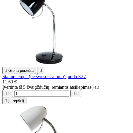

Greita peržiūra

Stalinė lempa (be šviesos šaltinio) juoda E27
11,63 €
Įvertinta
iš 5 žvaigždučių, remiantis
atsiliepimas(-ai)





Į krepšelį