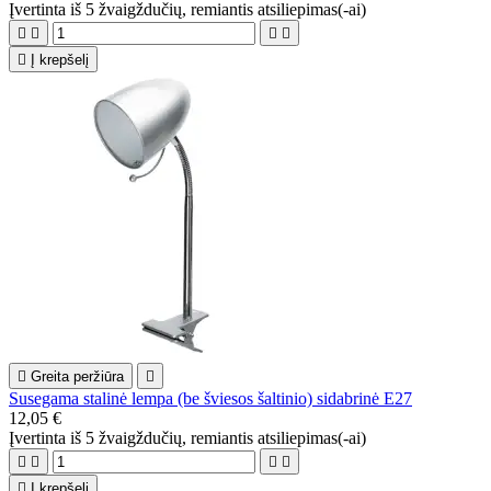
Įvertinta
iš 5 žvaigždučių, remiantis
atsiliepimas(-ai)





Į krepšelį

Greita peržiūra

Susegama stalinė lempa (be šviesos šaltinio) sidabrinė E27
12,05 €
Įvertinta
iš 5 žvaigždučių, remiantis
atsiliepimas(-ai)





Į krepšelį