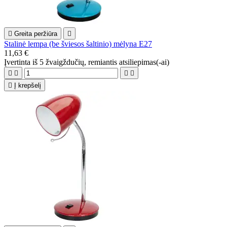

Greita peržiūra

Stalinė lempa (be šviesos šaltinio) mėlyna E27
11,63 €
Įvertinta
iš 5 žvaigždučių, remiantis
atsiliepimas(-ai)





Į krepšelį