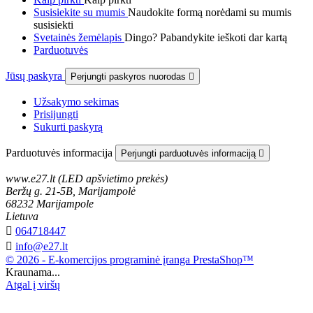
Susisiekite su mumis
Naudokite formą norėdami su mumis
susisiekti
Svetainės žemėlapis
Dingo? Pabandykite ieškoti dar kartą
Parduotuvės
Jūsų paskyra
Perjungti paskyros nuorodas

Užsakymo sekimas
Prisijungti
Sukurti paskyrą
Parduotuvės informacija
Perjungti parduotuvės informaciją

www.e27.lt (LED apšvietimo prekės)
Beržų g. 21-5B, Marijampolė
68232 Marijampole
Lietuva

064718447

info@e27.lt
© 2026 - E-komercijos programinė įranga PrestaShop™
Kraunama...
Atgal į viršų