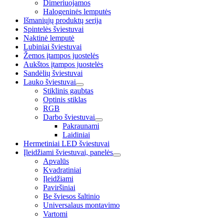
Dimeriuojamos
Halogeninės lemputės
Išmaniųjų produktų serija
Spintelės šviestuvai
Naktinė lemputė
Lubiniai šviestuvai
Žemos įtampos juostelės
Aukštos įtampos juostelės
Sandėlių šviestuvai
Lauko šviestuvai
Stiklinis gaubtas
Optinis stiklas
RGB
Darbo šviestuvai
Pakraunami
Laidiniai
Hermetiniai LED šviestuvai
Įleidžiami šviestuvai, panelės
Apvalūs
Kvadratiniai
Įleidžiami
Paviršiniai
Be šviesos šaltinio
Universalaus montavimo
Vartomi