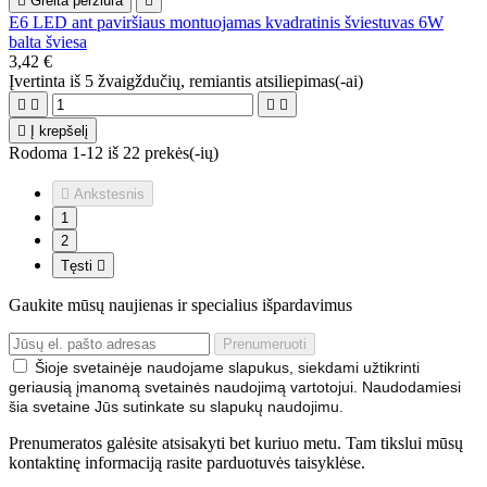

Greita peržiūra

E6 LED ant paviršiaus montuojamas kvadratinis šviestuvas 6W
balta šviesa
3,42 €
Įvertinta
iš 5 žvaigždučių, remiantis
atsiliepimas(-ai)





Į krepšelį
Rodoma 1-12 iš 22 prekės(-ių)

Ankstesnis
1
2
Tęsti

Gaukite mūsų naujienas ir specialius išpardavimus
Šioje svetainėje naudojame slapukus, siekdami užtikrinti
geriausią įmanomą svetainės naudojimą vartotojui. Naudodamiesi
šia svetaine Jūs sutinkate su slapukų naudojimu.
Prenumeratos galėsite atsisakyti bet kuriuo metu. Tam tikslui mūsų
kontaktinę informaciją rasite parduotuvės taisyklėse.