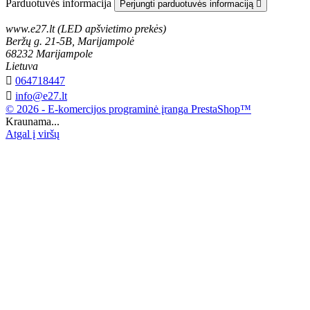
Parduotuvės informacija
Perjungti parduotuvės informaciją

www.e27.lt (LED apšvietimo prekės)
Beržų g. 21-5B, Marijampolė
68232 Marijampole
Lietuva

064718447

info@e27.lt
© 2026 - E-komercijos programinė įranga PrestaShop™
Kraunama...
Atgal į viršų