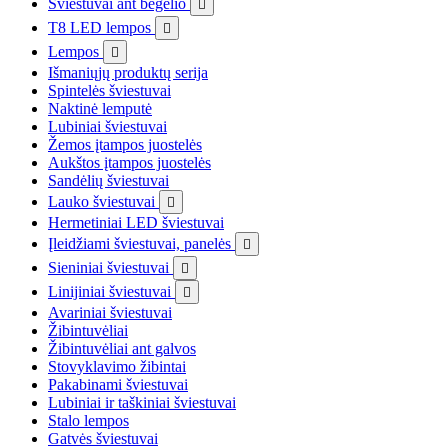
Šviestuvai ant bėgelio

T8 LED lempos

Lempos

Išmaniųjų produktų serija
Spintelės šviestuvai
Naktinė lemputė
Lubiniai šviestuvai
Žemos įtampos juostelės
Aukštos įtampos juostelės
Sandėlių šviestuvai
Lauko šviestuvai

Hermetiniai LED šviestuvai
Įleidžiami šviestuvai, panelės

Sieniniai šviestuvai

Linijiniai šviestuvai

Avariniai šviestuvai
Žibintuvėliai
Žibintuvėliai ant galvos
Stovyklavimo žibintai
Pakabinami šviestuvai
Lubiniai ir taškiniai šviestuvai
Stalo lempos
Gatvės šviestuvai