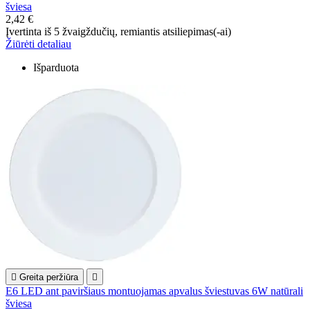
šviesa
2,42 €
Įvertinta
iš 5 žvaigždučių, remiantis
atsiliepimas(-ai)
Žiūrėti detaliau
Išparduota

Greita peržiūra

E6 LED ant paviršiaus montuojamas apvalus šviestuvas 6W natūrali
šviesa