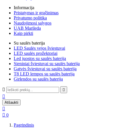
Informacija
Pristatymas ir grąžinimas
Privatumo politika
Naudojimosi sąlygos
UAB Marileda
Kaip pirkti
Su saulės baterija
LED Saulės vejos šviestuvai
LED saulės prožektoriai
Led juostos su saulės baterija
Sieniniai šviestuvai su saulės baterija
Gatvės šviestuvai su saulės baterija
T8 LED lempos su saulės baterija
Girlendos su saulės baterija



Atšaukti


0
Pagrindinis