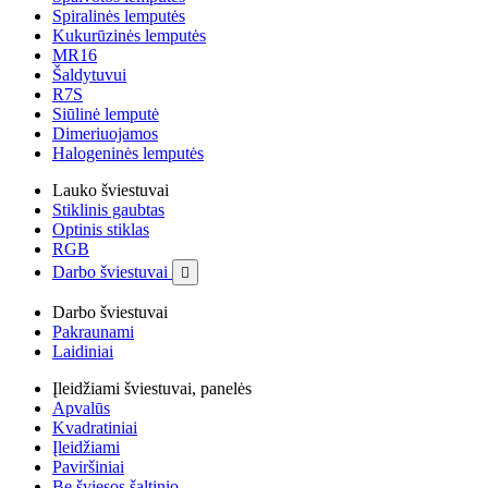
Spiralinės lemputės
Kukurūzinės lemputės
MR16
Šaldytuvui
R7S
Siūlinė lemputė
Dimeriuojamos
Halogeninės lemputės
Lauko šviestuvai
Stiklinis gaubtas
Optinis stiklas
RGB
Darbo šviestuvai

Darbo šviestuvai
Pakraunami
Laidiniai
Įleidžiami šviestuvai, panelės
Apvalūs
Kvadratiniai
Įleidžiami
Paviršiniai
Be šviesos šaltinio