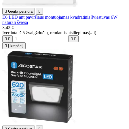

Greita peržiūra

E6 LED ant paviršiaus montuojamas kvadratinis šviestuvas 6W
natūrali šviesa
3,42 €
Įvertinta
iš 5 žvaigždučių, remiantis
atsiliepimas(-ai)





Į krepšelį