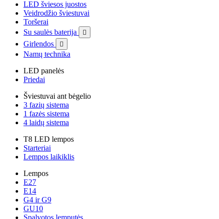
LED šviesos juostos
Veidrodžio šviestuvai
Toršerai
Su saulės baterija

Girlendos

Namų technika
LED panelės
Priedai
Šviestuvai ant bėgelio
3 fazių sistema
1 fazės sistema
4 laidų sistema
T8 LED lempos
Starteriai
Lempos laikiklis
Lempos
E27
E14
G4 ir G9
GU10
Spalvotos lemputės