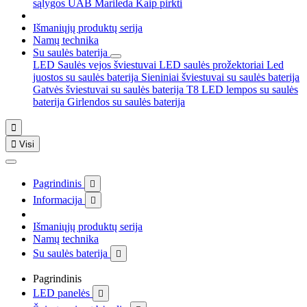
sąlygos
UAB Marileda
Kaip pirkti
Išmaniųjų produktų serija
Namų technika
Su saulės baterija
LED Saulės vejos šviestuvai
LED saulės prožektoriai
Led
juostos su saulės baterija
Sieniniai šviestuvai su saulės baterija
Gatvės šviestuvai su saulės baterija
T8 LED lempos su saulės
baterija
Girlendos su saulės baterija


Visi
Pagrindinis

Informacija

Išmaniųjų produktų serija
Namų technika
Su saulės baterija

Pagrindinis
LED panelės
