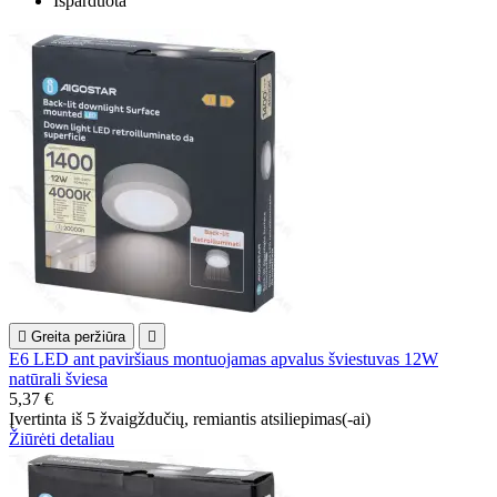
Išparduota

Greita peržiūra

E6 LED ant paviršiaus montuojamas apvalus šviestuvas 12W
natūrali šviesa
5,37 €
Įvertinta
iš 5 žvaigždučių, remiantis
atsiliepimas(-ai)
Žiūrėti detaliau