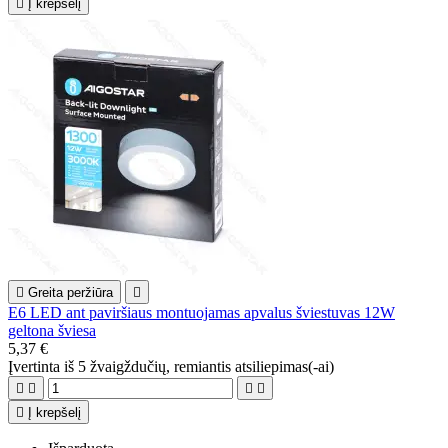

Į krepšelį

Greita peržiūra

E6 LED ant paviršiaus montuojamas apvalus šviestuvas 12W
geltona šviesa
5,37 €
Įvertinta
iš 5 žvaigždučių, remiantis
atsiliepimas(-ai)





Į krepšelį