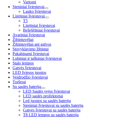
Vartomi
Sieniniai šviestuvai
Lauko šviestuvai
Linijiniai šviestuvai
T5
Linijiniai šviestuvai
Bešešėliniai šviestuvai
Avariniai šviestuvai
Žibintuvėliai
Žibintuvėliai ant galvos
Stovyklavimo žibintai
Pakabinami šviestuvai
Lubiniai ir taškiniai šviestuvai
Stalo lempos
Gatvės šviestuvai
LED šviesos juostos
Veidrodžio šviestuvai
Toršerai
Su saulės baterija
LED Saulės vejos šviestuvai
LED saulės prožektoriai
Led juostos su saulės baterija
Sieniniai šviestuvai su saulės baterija
Gatvės šviestuvai su saulės baterija
T8 LED lempos su saulės baterija