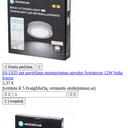

Greita peržiūra

E6 LED ant paviršiaus montuojamas apvalus šviestuvas 12W balta
šviesa
5,37 €
Įvertinta
iš 5 žvaigždučių, remiantis
atsiliepimas(-ai)





Į krepšelį