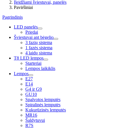
Įleidžiami šviestuvai, panelės
Paviršiniai
Pagrindinis
LED panelės
Priedai
Šviestuvai ant bėgelio
3 fazių sistema
1 fazės sistema
4 laidų sistema
T8 LED lempos
Starteriai
Lempos laikiklis
Lempos
E27
E14
G4 ir G9
GU10
Spalvotos lemputės
Spiralinės lemputės
Kukurūzinės lemputės
MR16
Šaldytuvui
R7S