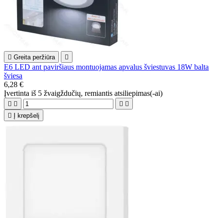

Greita peržiūra

E6 LED ant paviršiaus montuojamas apvalus šviestuvas 18W balta
šviesa
6,28 €
Įvertinta
iš 5 žvaigždučių, remiantis
atsiliepimas(-ai)





Į krepšelį