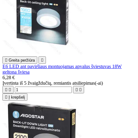

Greita peržiūra

E6 LED ant paviršiaus montuojamas apvalus šviestuvas 18W
geltona šviesa
6,28 €
Įvertinta
iš 5 žvaigždučių, remiantis
atsiliepimas(-ai)





Į krepšelį