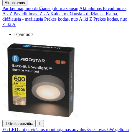
Aktualumas
Pardavimai, nuo didžiausių iki mažiausių
Aktualumas
Pavadinimas,
A - Z
Pavadinimas, Z - A
Kaina, mažiausia - didžiausia
Kaina,
didžiausia - mažiausia
Prekės kodas, nuo A iki Z
Prekės kodas, nuo
Z iki A
Išparduota

Greita peržiūra

E6 LED ant paviršiaus montuojamas apvalus šviestuvas 6W geltona