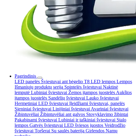
Pagrindinis
LED panelės
Šviestuvai ant bėgelio
T8 LED lempos
Lempos
Išmaniųjų produktų serija
Spintelės šviestuvai
Naktinė
lemputė
Lubiniai šviestuvai
Žemos įtampos juostelės
Aukštos
įtampos juostelės
Sandėlių šviestuvai
Lauko šviestuvai
Hermetiniai LED šviestuvai
Įleidžiami šviestuvai, panelės
Sieniniai šviestuvai
Linijiniai šviestuvai
Avariniai šviestuvai
Žibintuvėliai
Žibintuvėliai ant galvos
Stovyklavimo žibintai
Pakabinami šviestuvai
Lubiniai ir taškiniai šviestuvai
Stalo
lempos
Gatvės šviestuvai
LED šviesos juostos
Veidrodžio
šviestuvai
Toršerai
Su saulės baterija
Girlendos
Namų