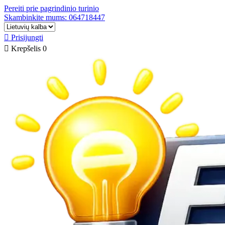
Pereiti prie pagrindinio turinio
Skambinkite mums: 064718447

Prisijungti

Krepšelis
0