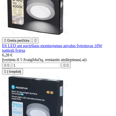

Greita peržiūra

E6 LED ant paviršiaus montuojamas apvalus šviestuvas 18W
natūrali šviesa
6,28 €
Įvertinta
iš 5 žvaigždučių, remiantis
atsiliepimas(-ai)





Į krepšelį