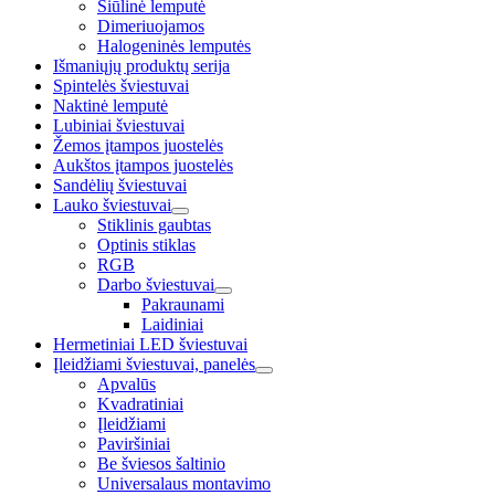
Siūlinė lemputė
Dimeriuojamos
Halogeninės lemputės
Išmaniųjų produktų serija
Spintelės šviestuvai
Naktinė lemputė
Lubiniai šviestuvai
Žemos įtampos juostelės
Aukštos įtampos juostelės
Sandėlių šviestuvai
Lauko šviestuvai
Stiklinis gaubtas
Optinis stiklas
RGB
Darbo šviestuvai
Pakraunami
Laidiniai
Hermetiniai LED šviestuvai
Įleidžiami šviestuvai, panelės
Apvalūs
Kvadratiniai
Įleidžiami
Paviršiniai
Be šviesos šaltinio
Universalaus montavimo