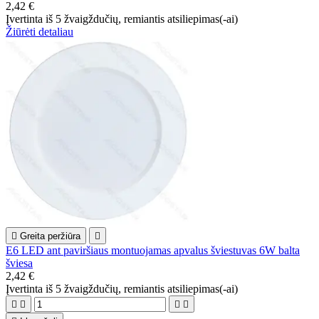
2,42 €
Įvertinta
iš 5 žvaigždučių, remiantis
atsiliepimas(-ai)
Žiūrėti detaliau

Greita peržiūra

E6 LED ant paviršiaus montuojamas apvalus šviestuvas 6W balta
šviesa
2,42 €
Įvertinta
iš 5 žvaigždučių, remiantis
atsiliepimas(-ai)



