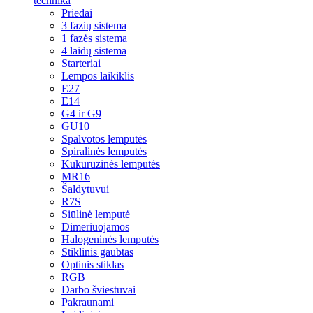
technika
Priedai
3 fazių sistema
1 fazės sistema
4 laidų sistema
Starteriai
Lempos laikiklis
E27
E14
G4 ir G9
GU10
Spalvotos lemputės
Spiralinės lemputės
Kukurūzinės lemputės
MR16
Šaldytuvui
R7S
Siūlinė lemputė
Dimeriuojamos
Halogeninės lemputės
Stiklinis gaubtas
Optinis stiklas
RGB
Darbo šviestuvai
Pakraunami