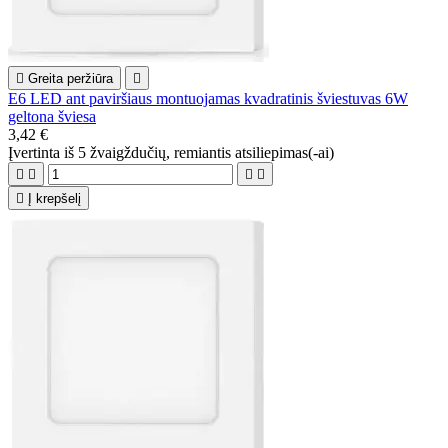

Greita peržiūra

E6 LED ant paviršiaus montuojamas kvadratinis šviestuvas 6W
geltona šviesa
3,42 €
Įvertinta
iš 5 žvaigždučių, remiantis
atsiliepimas(-ai)





Į krepšelį