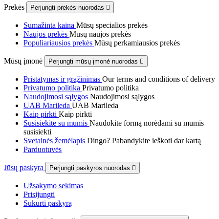
Prekės
Perjungti prekės nuorodas

Sumažinta kaina
Mūsų specialios prekės
Naujos prekės
Mūsų naujos prekės
Populiariausios prekės
Mūsų perkamiausios prekės
Mūsų įmonė
Perjungti mūsų įmonė nuorodas

Pristatymas ir grąžinimas
Our terms and conditions of delivery
Privatumo politika
Privatumo politika
Naudojimosi sąlygos
Naudojimosi sąlygos
UAB Marileda
UAB Marileda
Kaip pirkti
Kaip pirkti
Susisiekite su mumis
Naudokite formą norėdami su mumis
susisiekti
Svetainės žemėlapis
Dingo? Pabandykite ieškoti dar kartą
Parduotuvės
Jūsų paskyra
Perjungti paskyros nuorodas

Užsakymo sekimas
Prisijungti
Sukurti paskyrą