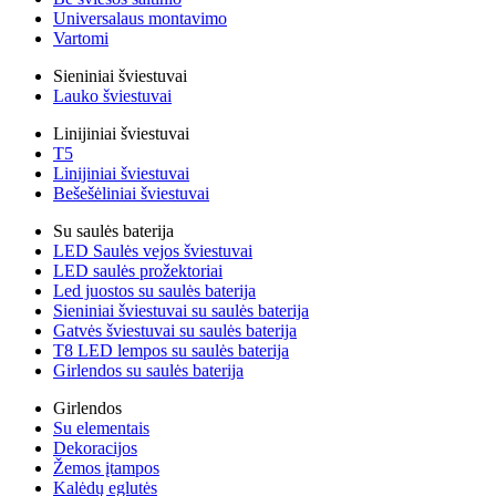
Universalaus montavimo
Vartomi
Sieniniai šviestuvai
Lauko šviestuvai
Linijiniai šviestuvai
T5
Linijiniai šviestuvai
Bešešėliniai šviestuvai
Su saulės baterija
LED Saulės vejos šviestuvai
LED saulės prožektoriai
Led juostos su saulės baterija
Sieniniai šviestuvai su saulės baterija
Gatvės šviestuvai su saulės baterija
T8 LED lempos su saulės baterija
Girlendos su saulės baterija
Girlendos
Su elementais
Dekoracijos
Žemos įtampos
Kalėdų eglutės