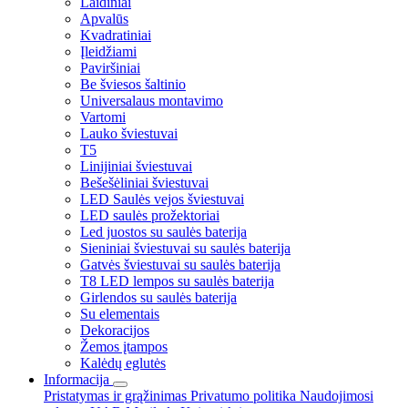
Laidiniai
Apvalūs
Kvadratiniai
Įleidžiami
Paviršiniai
Be šviesos šaltinio
Universalaus montavimo
Vartomi
Lauko šviestuvai
T5
Linijiniai šviestuvai
Bešešėliniai šviestuvai
LED Saulės vejos šviestuvai
LED saulės prožektoriai
Led juostos su saulės baterija
Sieniniai šviestuvai su saulės baterija
Gatvės šviestuvai su saulės baterija
T8 LED lempos su saulės baterija
Girlendos su saulės baterija
Su elementais
Dekoracijos
Žemos įtampos
Kalėdų eglutės
Informacija
Pristatymas ir grąžinimas
Privatumo politika
Naudojimosi