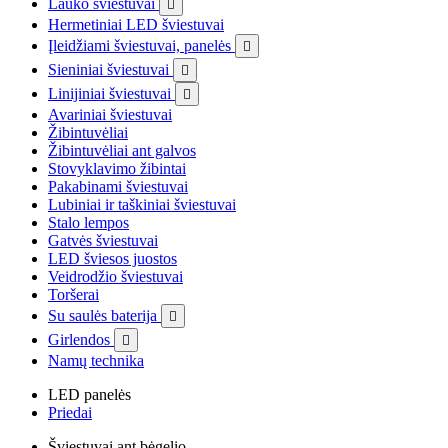
Lauko šviestuvai

Hermetiniai LED šviestuvai
Įleidžiami šviestuvai, panelės

Sieniniai šviestuvai

Linijiniai šviestuvai

Avariniai šviestuvai
Žibintuvėliai
Žibintuvėliai ant galvos
Stovyklavimo žibintai
Pakabinami šviestuvai
Lubiniai ir taškiniai šviestuvai
Stalo lempos
Gatvės šviestuvai
LED šviesos juostos
Veidrodžio šviestuvai
Toršerai
Su saulės baterija

Girlendos

Namų technika
LED panelės
Priedai
Šviestuvai ant bėgelio