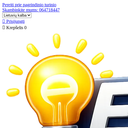
Pereiti prie pagrindinio turinio
Skambinkite mums: 064718447

Prisijungti

Krepšelis
0