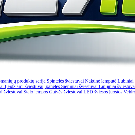
šmaniųjų produktų serija
Spintelės šviestuvai
Naktinė lemputė
Lubiniai
vai
Įleidžiami šviestuvai, panelės
Sieniniai šviestuvai
Linijiniai šviestuva
ai šviestuvai
Stalo lempos
Gatvės šviestuvai
LED šviesos juostos
Veidr