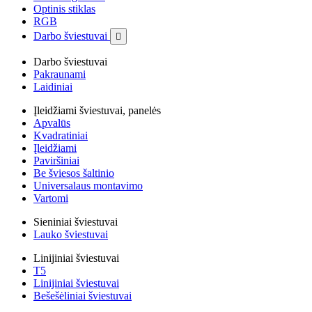
Optinis stiklas
RGB
Darbo šviestuvai

Darbo šviestuvai
Pakraunami
Laidiniai
Įleidžiami šviestuvai, panelės
Apvalūs
Kvadratiniai
Įleidžiami
Paviršiniai
Be šviesos šaltinio
Universalaus montavimo
Vartomi
Sieniniai šviestuvai
Lauko šviestuvai
Linijiniai šviestuvai
T5
Linijiniai šviestuvai
Bešešėliniai šviestuvai