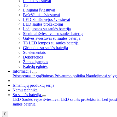
Lauko šviestuvai
T5
Linijiniai šviestuvai
Bešešėliniai šviestuvai
LED Saulės vejos šviestuvai
LED saulės prožektoriai
Led juostos su saulės baterija
Sieniniai šviestuvai su saulės baterija
Gatvės šviestuvai su saulės baterija
T8 LED lempos su saulės baterija
Girlendos su saulės baterija
Su elementais
Dekoracijos
Žemos įtampos
Kalėdų eglutės
Informacija
Pristatymas ir grąžinimas
Privatumo politika
Naudojimosi sąly
Išmaniųjų produktų serija
Namų technika
Su saulės baterija
LED Saulės vejos šviestuvai
LED saulės prožektoriai
Led juost
saulės baterija
