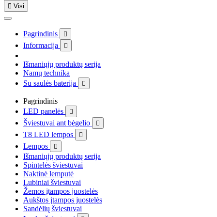

Visi
Pagrindinis

Informacija

Išmaniųjų produktų serija
Namų technika
Su saulės baterija

Pagrindinis
LED panelės

Šviestuvai ant bėgelio

T8 LED lempos

Lempos

Išmaniųjų produktų serija
Spintelės šviestuvai
Naktinė lemputė
Lubiniai šviestuvai
Žemos įtampos juostelės
Aukštos įtampos juostelės
Sandėlių šviestuvai