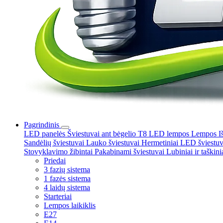
Pagrindinis
LED panelės
Šviestuvai ant bėgelio
T8 LED lempos
Lempos
I
Sandėlių šviestuvai
Lauko šviestuvai
Hermetiniai LED šviestu
Stovyklavimo žibintai
Pakabinami šviestuvai
Lubiniai ir taškini
Priedai
3 fazių sistema
1 fazės sistema
4 laidų sistema
Starteriai
Lempos laikiklis
E27