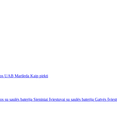
gos
UAB Marileda
Kaip pirkti
os su saulės baterija
Sieniniai šviestuvai su saulės baterija
Gatvės šviest