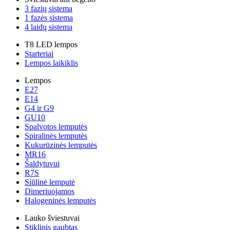
3 fazių sistema
1 fazės sistema
4 laidų sistema
T8 LED lempos
Starteriai
Lempos laikiklis
Lempos
E27
E14
G4 ir G9
GU10
Spalvotos lemputės
Spiralinės lemputės
Kukurūzinės lemputės
MR16
Šaldytuvui
R7S
Siūlinė lemputė
Dimeriuojamos
Halogeninės lemputės
Lauko šviestuvai
Stiklinis gaubtas