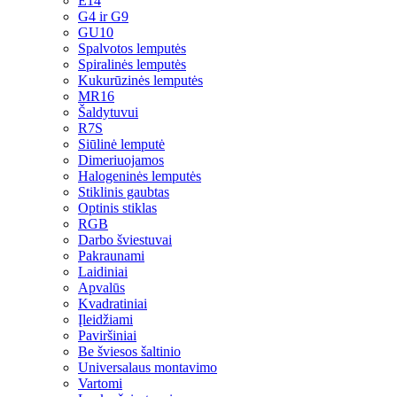
E14
G4 ir G9
GU10
Spalvotos lemputės
Spiralinės lemputės
Kukurūzinės lemputės
MR16
Šaldytuvui
R7S
Siūlinė lemputė
Dimeriuojamos
Halogeninės lemputės
Stiklinis gaubtas
Optinis stiklas
RGB
Darbo šviestuvai
Pakraunami
Laidiniai
Apvalūs
Kvadratiniai
Įleidžiami
Paviršiniai
Be šviesos šaltinio
Universalaus montavimo
Vartomi