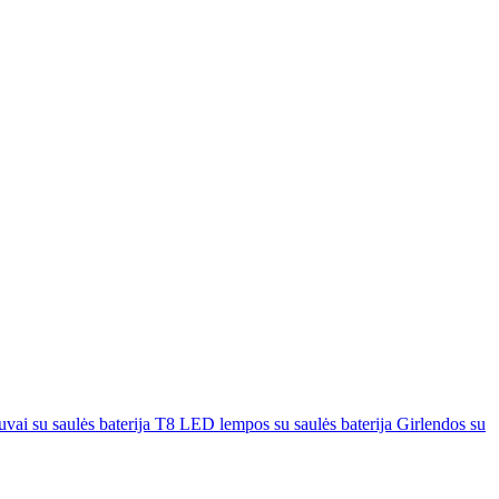
uvai su saulės baterija
T8 LED lempos su saulės baterija
Girlendos su