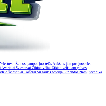
 šviestuvai
Žemos įtampos juostelės
Aukštos įtampos juostelės
i
Avariniai šviestuvai
Žibintuvėliai
Žibintuvėliai ant galvos
odžio šviestuvai
Toršerai
Su saulės baterija
Girlendos
Namų technika