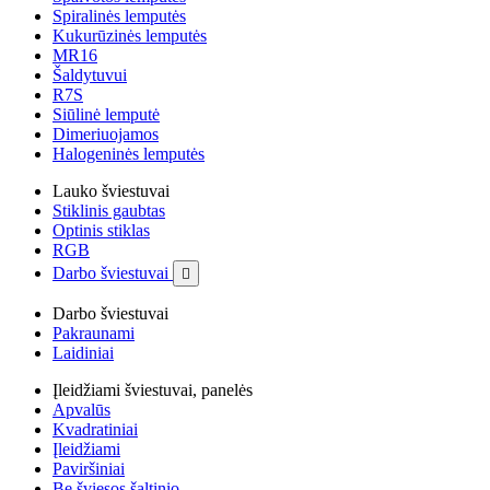
Spiralinės lemputės
Kukurūzinės lemputės
MR16
Šaldytuvui
R7S
Siūlinė lemputė
Dimeriuojamos
Halogeninės lemputės
Lauko šviestuvai
Stiklinis gaubtas
Optinis stiklas
RGB
Darbo šviestuvai

Darbo šviestuvai
Pakraunami
Laidiniai
Įleidžiami šviestuvai, panelės
Apvalūs
Kvadratiniai
Įleidžiami
Paviršiniai
Be šviesos šaltinio