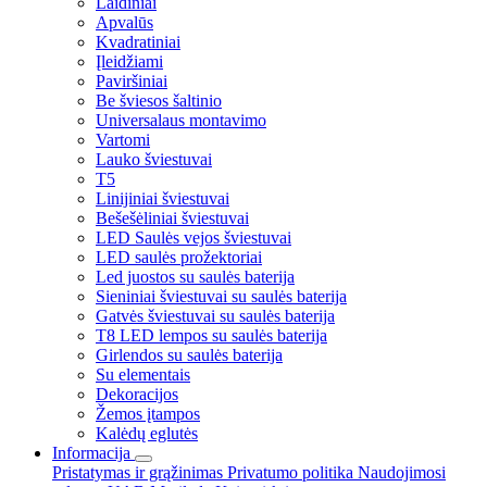
Laidiniai
Apvalūs
Kvadratiniai
Įleidžiami
Paviršiniai
Be šviesos šaltinio
Universalaus montavimo
Vartomi
Lauko šviestuvai
T5
Linijiniai šviestuvai
Bešešėliniai šviestuvai
LED Saulės vejos šviestuvai
LED saulės prožektoriai
Led juostos su saulės baterija
Sieniniai šviestuvai su saulės baterija
Gatvės šviestuvai su saulės baterija
T8 LED lempos su saulės baterija
Girlendos su saulės baterija
Su elementais
Dekoracijos
Žemos įtampos
Kalėdų eglutės
Informacija
Pristatymas ir grąžinimas
Privatumo politika
Naudojimosi