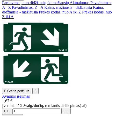
Pardavimai, nuo didžiausių iki mažiausių
Aktualumas
Pavadinimas,
A - Z
Pavadinimas, Z - A
Kaina, mažiausia - didžiausia
Kaina,
didžiausia - mažiausia
Prekės kodas, nuo A iki Z
Prekės kodas, nuo
Z iki A

Greita peržiūra

Avarinis išėjimas
1,67 €
Įvertinta
iš 5 žvaigždučių, remiantis
atsiliepimas(-ai)



