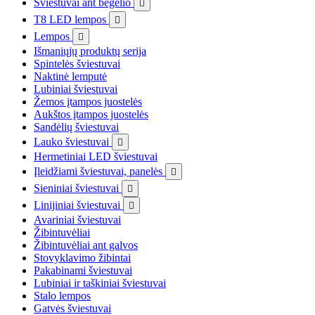
Šviestuvai ant bėgelio

T8 LED lempos

Lempos

Išmaniųjų produktų serija
Spintelės šviestuvai
Naktinė lemputė
Lubiniai šviestuvai
Žemos įtampos juostelės
Aukštos įtampos juostelės
Sandėlių šviestuvai
Lauko šviestuvai

Hermetiniai LED šviestuvai
Įleidžiami šviestuvai, panelės

Sieniniai šviestuvai

Linijiniai šviestuvai

Avariniai šviestuvai
Žibintuvėliai
Žibintuvėliai ant galvos
Stovyklavimo žibintai
Pakabinami šviestuvai
Lubiniai ir taškiniai šviestuvai
Stalo lempos
Gatvės šviestuvai