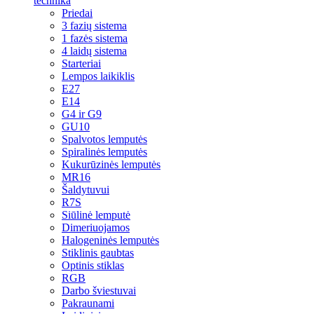
technika
Priedai
3 fazių sistema
1 fazės sistema
4 laidų sistema
Starteriai
Lempos laikiklis
E27
E14
G4 ir G9
GU10
Spalvotos lemputės
Spiralinės lemputės
Kukurūzinės lemputės
MR16
Šaldytuvui
R7S
Siūlinė lemputė
Dimeriuojamos
Halogeninės lemputės
Stiklinis gaubtas
Optinis stiklas
RGB
Darbo šviestuvai
Pakraunami