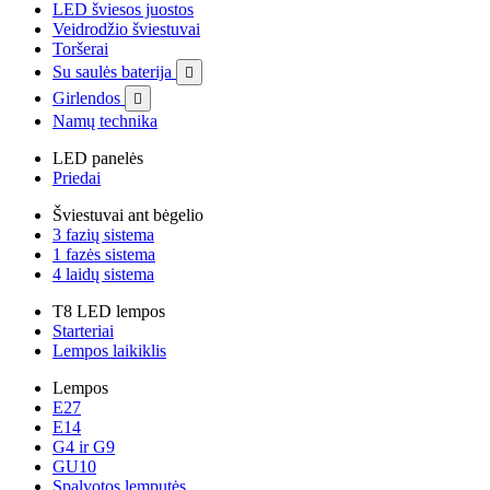
LED šviesos juostos
Veidrodžio šviestuvai
Toršerai
Su saulės baterija

Girlendos

Namų technika
LED panelės
Priedai
Šviestuvai ant bėgelio
3 fazių sistema
1 fazės sistema
4 laidų sistema
T8 LED lempos
Starteriai
Lempos laikiklis
Lempos
E27
E14
G4 ir G9
GU10
Spalvotos lemputės