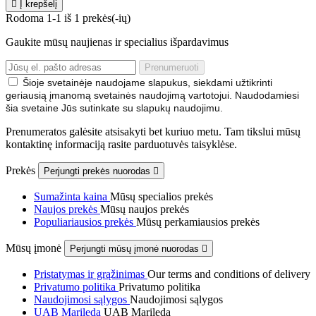

Į krepšelį
Rodoma 1-1 iš 1 prekės(-ių)
Gaukite mūsų naujienas ir specialius išpardavimus
Šioje svetainėje naudojame slapukus, siekdami užtikrinti
geriausią įmanomą svetainės naudojimą vartotojui. Naudodamiesi
šia svetaine Jūs sutinkate su slapukų naudojimu.
Prenumeratos galėsite atsisakyti bet kuriuo metu. Tam tikslui mūsų
kontaktinę informaciją rasite parduotuvės taisyklėse.
Prekės
Perjungti prekės nuorodas

Sumažinta kaina
Mūsų specialios prekės
Naujos prekės
Mūsų naujos prekės
Populiariausios prekės
Mūsų perkamiausios prekės
Mūsų įmonė
Perjungti mūsų įmonė nuorodas

Pristatymas ir grąžinimas
Our terms and conditions of delivery
Privatumo politika
Privatumo politika
Naudojimosi sąlygos
Naudojimosi sąlygos
UAB Marileda
UAB Marileda