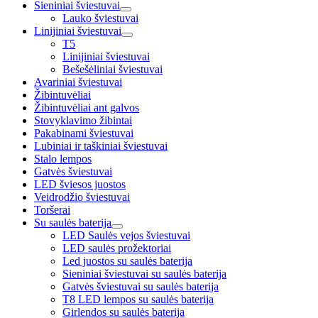
Sieniniai šviestuvai
Lauko šviestuvai
Linijiniai šviestuvai
T5
Linijiniai šviestuvai
Bešešėliniai šviestuvai
Avariniai šviestuvai
Žibintuvėliai
Žibintuvėliai ant galvos
Stovyklavimo žibintai
Pakabinami šviestuvai
Lubiniai ir taškiniai šviestuvai
Stalo lempos
Gatvės šviestuvai
LED šviesos juostos
Veidrodžio šviestuvai
Toršerai
Su saulės baterija
LED Saulės vejos šviestuvai
LED saulės prožektoriai
Led juostos su saulės baterija
Sieniniai šviestuvai su saulės baterija
Gatvės šviestuvai su saulės baterija
T8 LED lempos su saulės baterija
Girlendos su saulės baterija