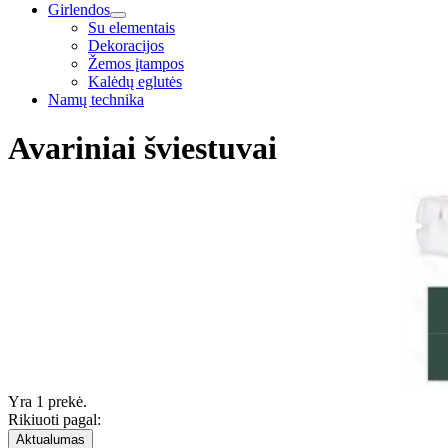
Girlendos
Su elementais
Dekoracijos
Žemos įtampos
Kalėdų eglutės
Namų technika
Avariniai šviestuvai
Yra 1 prekė.
Rikiuoti pagal:
Aktualumas