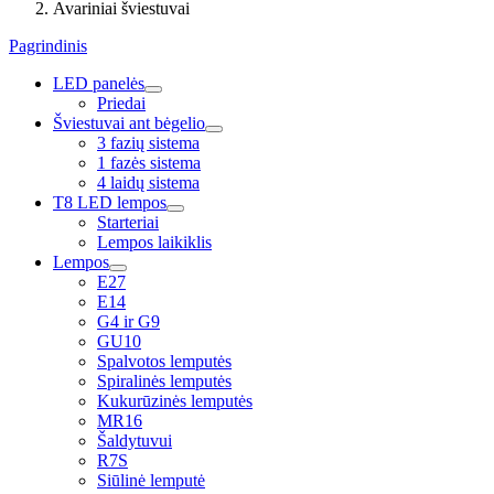
Avariniai šviestuvai
Pagrindinis
LED panelės
Priedai
Šviestuvai ant bėgelio
3 fazių sistema
1 fazės sistema
4 laidų sistema
T8 LED lempos
Starteriai
Lempos laikiklis
Lempos
E27
E14
G4 ir G9
GU10
Spalvotos lemputės
Spiralinės lemputės
Kukurūzinės lemputės
MR16
Šaldytuvui
R7S
Siūlinė lemputė