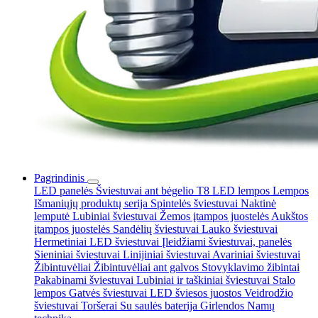
Pagrindinis
LED panelės
Šviestuvai ant bėgelio
T8 LED lempos
Lempos
Išmaniųjų produktų serija
Spintelės šviestuvai
Naktinė
lemputė
Lubiniai šviestuvai
Žemos įtampos juostelės
Aukštos
įtampos juostelės
Sandėlių šviestuvai
Lauko šviestuvai
Hermetiniai LED šviestuvai
Įleidžiami šviestuvai, panelės
Sieniniai šviestuvai
Linijiniai šviestuvai
Avariniai šviestuvai
Žibintuvėliai
Žibintuvėliai ant galvos
Stovyklavimo žibintai
Pakabinami šviestuvai
Lubiniai ir taškiniai šviestuvai
Stalo
lempos
Gatvės šviestuvai
LED šviesos juostos
Veidrodžio
šviestuvai
Toršerai
Su saulės baterija
Girlendos
Namų