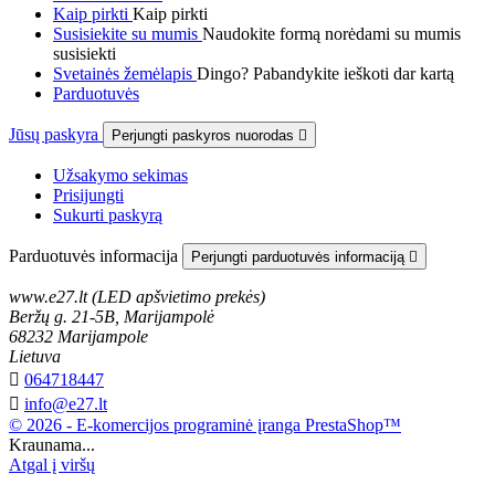
Kaip pirkti
Kaip pirkti
Susisiekite su mumis
Naudokite formą norėdami su mumis
susisiekti
Svetainės žemėlapis
Dingo? Pabandykite ieškoti dar kartą
Parduotuvės
Jūsų paskyra
Perjungti paskyros nuorodas

Užsakymo sekimas
Prisijungti
Sukurti paskyrą
Parduotuvės informacija
Perjungti parduotuvės informaciją

www.e27.lt (LED apšvietimo prekės)
Beržų g. 21-5B, Marijampolė
68232 Marijampole
Lietuva

064718447

info@e27.lt
© 2026 - E-komercijos programinė įranga PrestaShop™
Kraunama...
Atgal į viršų