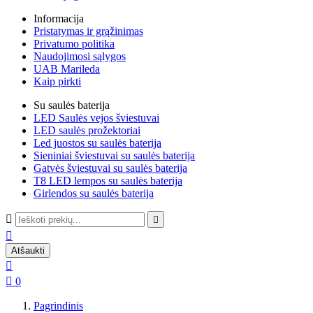
Informacija
Pristatymas ir grąžinimas
Privatumo politika
Naudojimosi sąlygos
UAB Marileda
Kaip pirkti
Su saulės baterija
LED Saulės vejos šviestuvai
LED saulės prožektoriai
Led juostos su saulės baterija
Sieniniai šviestuvai su saulės baterija
Gatvės šviestuvai su saulės baterija
T8 LED lempos su saulės baterija
Girlendos su saulės baterija



Atšaukti


0
Pagrindinis