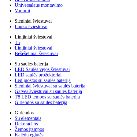
Universalaus montavimo
Vartomi
Sieniniai šviestuvai
Lauko šviestuvai
Linijiniai šviestuvai
T5
Linijiniai šviestuvai
Bešešėliniai šviestuvai
Su saulės baterija
LED Saulės vejos šviestuvai
LED saulės prožektoriai
Led juostos su saulės baterija
Sieniniai šviestuvai su saulės baterija
Gatvės šviestuvai su saulės baterija
T8 LED lempos su saulės baterija
Girlendos su saulės baterija
Girlendos
Su elementais
Dekoracijos
Žemos įtampos
Kalėdų eglutės