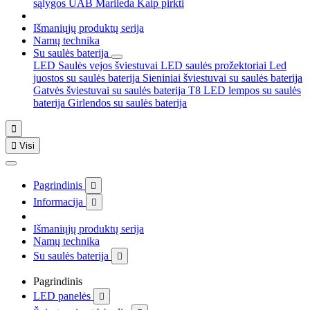
sąlygos
UAB Marileda
Kaip pirkti
Išmaniųjų produktų serija
Namų technika
Su saulės baterija
LED Saulės vejos šviestuvai
LED saulės prožektoriai
Led
juostos su saulės baterija
Sieniniai šviestuvai su saulės baterija
Gatvės šviestuvai su saulės baterija
T8 LED lempos su saulės
baterija
Girlendos su saulės baterija


Visi
Pagrindinis

Informacija

Išmaniųjų produktų serija
Namų technika
Su saulės baterija

Pagrindinis
LED panelės
