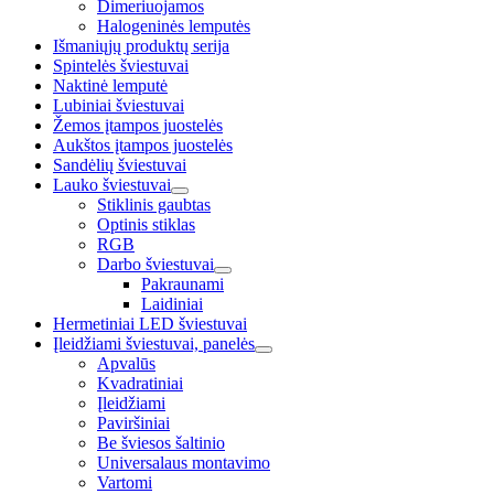
Dimeriuojamos
Halogeninės lemputės
Išmaniųjų produktų serija
Spintelės šviestuvai
Naktinė lemputė
Lubiniai šviestuvai
Žemos įtampos juostelės
Aukštos įtampos juostelės
Sandėlių šviestuvai
Lauko šviestuvai
Stiklinis gaubtas
Optinis stiklas
RGB
Darbo šviestuvai
Pakraunami
Laidiniai
Hermetiniai LED šviestuvai
Įleidžiami šviestuvai, panelės
Apvalūs
Kvadratiniai
Įleidžiami
Paviršiniai
Be šviesos šaltinio
Universalaus montavimo
Vartomi