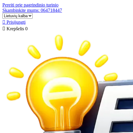
Pereiti prie pagrindinio turinio
Skambinkite mums: 064718447

Prisijungti

Krepšelis
0