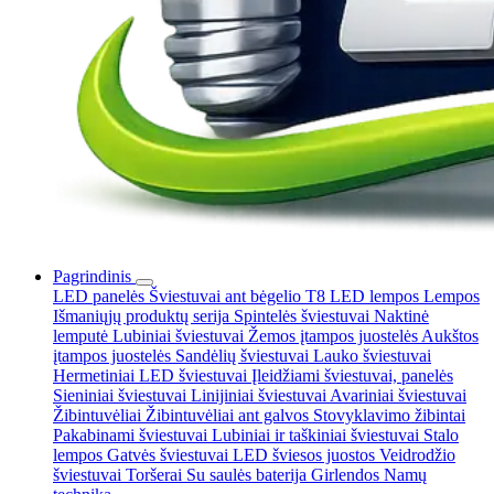
Pagrindinis
LED panelės
Šviestuvai ant bėgelio
T8 LED lempos
Lempos
Išmaniųjų produktų serija
Spintelės šviestuvai
Naktinė
lemputė
Lubiniai šviestuvai
Žemos įtampos juostelės
Aukštos
įtampos juostelės
Sandėlių šviestuvai
Lauko šviestuvai
Hermetiniai LED šviestuvai
Įleidžiami šviestuvai, panelės
Sieniniai šviestuvai
Linijiniai šviestuvai
Avariniai šviestuvai
Žibintuvėliai
Žibintuvėliai ant galvos
Stovyklavimo žibintai
Pakabinami šviestuvai
Lubiniai ir taškiniai šviestuvai
Stalo
lempos
Gatvės šviestuvai
LED šviesos juostos
Veidrodžio
šviestuvai
Toršerai
Su saulės baterija
Girlendos
Namų