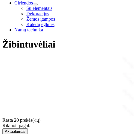
Girlendos
Su elementais
Dekoracijos
Žemos įtampos
Kalėdų eglutės
Namų technika
Žibintuvėliai
Rasta 20 prekės(-ių).
Rikiuoti pagal:
Aktualumas