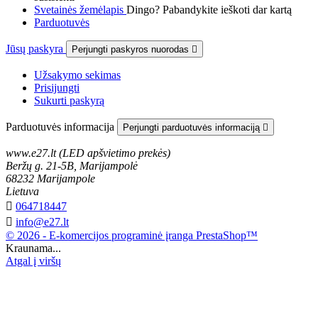
Svetainės žemėlapis
Dingo? Pabandykite ieškoti dar kartą
Parduotuvės
Jūsų paskyra
Perjungti paskyros nuorodas

Užsakymo sekimas
Prisijungti
Sukurti paskyrą
Parduotuvės informacija
Perjungti parduotuvės informaciją

www.e27.lt (LED apšvietimo prekės)
Beržų g. 21-5B, Marijampolė
68232 Marijampole
Lietuva

064718447

info@e27.lt
© 2026 - E-komercijos programinė įranga PrestaShop™
Kraunama...
Atgal į viršų