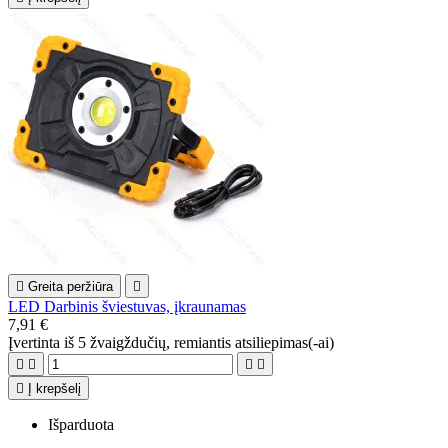

Greita peržiūra

LED Darbinis šviestuvas, įkraunamas
7,91 €
Įvertinta
iš 5 žvaigždučių, remiantis
atsiliepimas(-ai)





Į krepšelį
Išparduota