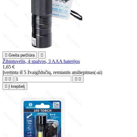

Greita peržiūra

Žibintuvėlis, 4 spalvos, 3 AAA baterijos
1,65 €
Įvertinta
iš 5 žvaigždučių, remiantis
atsiliepimas(-ai)





Į krepšelį