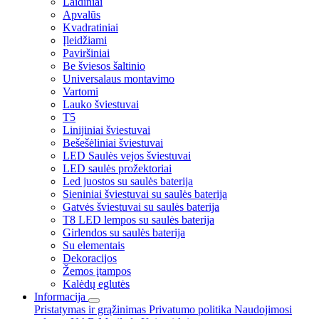
Laidiniai
Apvalūs
Kvadratiniai
Įleidžiami
Paviršiniai
Be šviesos šaltinio
Universalaus montavimo
Vartomi
Lauko šviestuvai
T5
Linijiniai šviestuvai
Bešešėliniai šviestuvai
LED Saulės vejos šviestuvai
LED saulės prožektoriai
Led juostos su saulės baterija
Sieniniai šviestuvai su saulės baterija
Gatvės šviestuvai su saulės baterija
T8 LED lempos su saulės baterija
Girlendos su saulės baterija
Su elementais
Dekoracijos
Žemos įtampos
Kalėdų eglutės
Informacija
Pristatymas ir grąžinimas
Privatumo politika
Naudojimosi