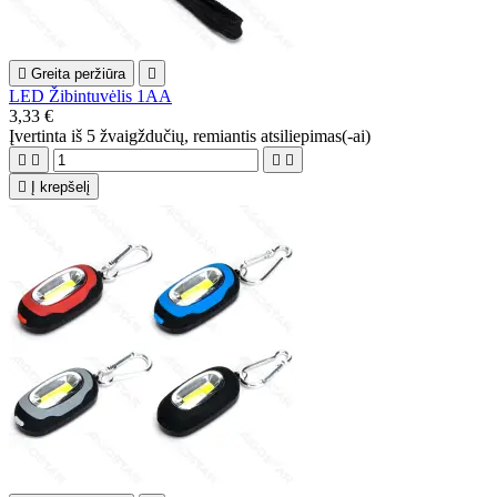

Greita peržiūra

LED Žibintuvėlis 1AA
3,33 €
Įvertinta
iš 5 žvaigždučių, remiantis
atsiliepimas(-ai)





Į krepšelį