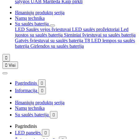
sąlygos
UAB Marileda
Kaip pirkti
Išmaniųjų produktų serija
Namų technika
Su saulės baterija
LED Saulės vejos šviestuvai
LED saulės prožektoriai
Led
juostos su saulės baterija
Sieniniai šviestuvai su saulės baterija
Gatvės šviestuvai su saulės baterija
T8 LED lempos su saulės
baterija
Girlendos su saulės baterija


Visi
Pagrindinis

Informacija

Išmaniųjų produktų serija
Namų technika
Su saulės baterija

Pagrindinis
LED panelės
