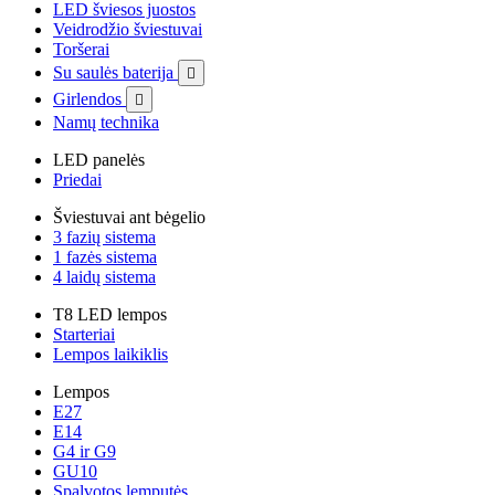
LED šviesos juostos
Veidrodžio šviestuvai
Toršerai
Su saulės baterija

Girlendos

Namų technika
LED panelės
Priedai
Šviestuvai ant bėgelio
3 fazių sistema
1 fazės sistema
4 laidų sistema
T8 LED lempos
Starteriai
Lempos laikiklis
Lempos
E27
E14
G4 ir G9
GU10
Spalvotos lemputės