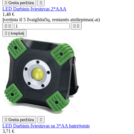

Greita peržiūra

LED Darbinis šviestuvas 2*AAA
1,48 €
Įvertinta
iš 5 žvaigždučių, remiantis
atsiliepimas(-ai)





Į krepšelį

Greita peržiūra

LED Darbinis šviestuvas su 3*AA baterijomis
3,71 €