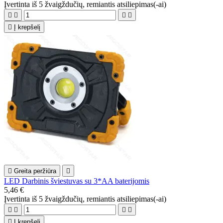
Įvertinta
iš 5 žvaigždučių, remiantis
atsiliepimas(-ai)





Į krepšelį

Greita peržiūra

LED Darbinis šviestuvas su 3*AA baterijomis
5,46 €
Įvertinta
iš 5 žvaigždučių, remiantis
atsiliepimas(-ai)





Į krepšelį