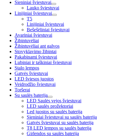
Sieniniai šviestuvai
Lauko šviestuvai
Linijiniai šviestuvai
T5
Linijiniai šviestuvai
Bešešėliniai šviestuvai
Avariniai šviestuvai
Žibintuvėliai
Žibintuvėliai ant galvos
Stovyklavimo žibintai
Pakabinami šviestuvai
Lubiniai ir taškiniai šviestuvai
Stalo lempos
Gatvės šviestuvai
LED šviesos juostos
Veidrodžio šviestuvai
Toršerai
Su saulės baterija
LED Saulės vejos šviestuvai
LED saulės prožektoriai
Led juostos su saulės baterija
Sieniniai šviestuvai su saulės baterija
Gatvės šviestuvai su saulės baterija
T8 LED lempos su saulės baterija
Girlendos su saulės baterija