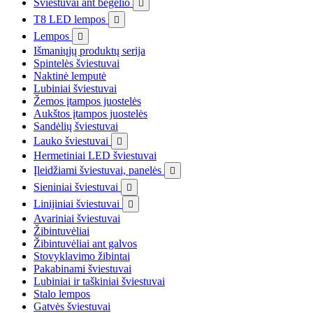
Šviestuvai ant bėgelio

T8 LED lempos

Lempos

Išmaniųjų produktų serija
Spintelės šviestuvai
Naktinė lemputė
Lubiniai šviestuvai
Žemos įtampos juostelės
Aukštos įtampos juostelės
Sandėlių šviestuvai
Lauko šviestuvai

Hermetiniai LED šviestuvai
Įleidžiami šviestuvai, panelės

Sieniniai šviestuvai

Linijiniai šviestuvai

Avariniai šviestuvai
Žibintuvėliai
Žibintuvėliai ant galvos
Stovyklavimo žibintai
Pakabinami šviestuvai
Lubiniai ir taškiniai šviestuvai
Stalo lempos
Gatvės šviestuvai