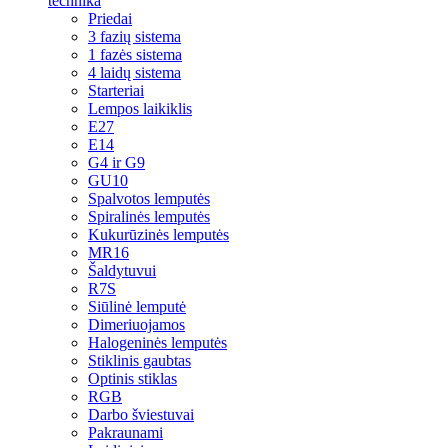
technika
Priedai
3 fazių sistema
1 fazės sistema
4 laidų sistema
Starteriai
Lempos laikiklis
E27
E14
G4 ir G9
GU10
Spalvotos lemputės
Spiralinės lemputės
Kukurūzinės lemputės
MR16
Šaldytuvui
R7S
Siūlinė lemputė
Dimeriuojamos
Halogeninės lemputės
Stiklinis gaubtas
Optinis stiklas
RGB
Darbo šviestuvai
Pakraunami