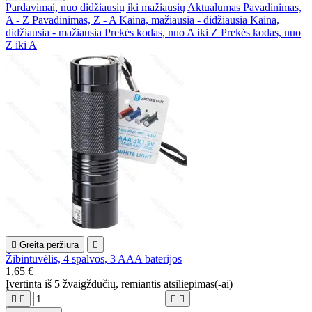
Pardavimai, nuo didžiausių iki mažiausių
Aktualumas
Pavadinimas,
A - Z
Pavadinimas, Z - A
Kaina, mažiausia - didžiausia
Kaina,
didžiausia - mažiausia
Prekės kodas, nuo A iki Z
Prekės kodas, nuo
Z iki A

Greita peržiūra

Žibintuvėlis, 4 spalvos, 3 AAA baterijos
1,65 €
Įvertinta
iš 5 žvaigždučių, remiantis
atsiliepimas(-ai)



