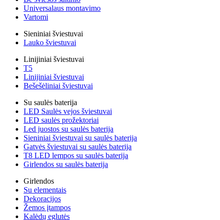
Universalaus montavimo
Vartomi
Sieniniai šviestuvai
Lauko šviestuvai
Linijiniai šviestuvai
T5
Linijiniai šviestuvai
Bešešėliniai šviestuvai
Su saulės baterija
LED Saulės vejos šviestuvai
LED saulės prožektoriai
Led juostos su saulės baterija
Sieniniai šviestuvai su saulės baterija
Gatvės šviestuvai su saulės baterija
T8 LED lempos su saulės baterija
Girlendos su saulės baterija
Girlendos
Su elementais
Dekoracijos
Žemos įtampos
Kalėdų eglutės