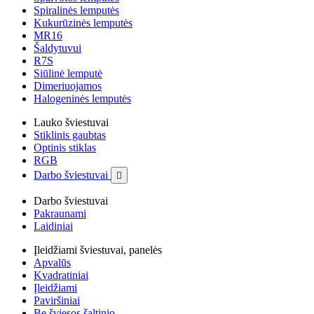
Spiralinės lemputės
Kukurūzinės lemputės
MR16
Šaldytuvui
R7S
Siūlinė lemputė
Dimeriuojamos
Halogeninės lemputės
Lauko šviestuvai
Stiklinis gaubtas
Optinis stiklas
RGB
Darbo šviestuvai

Darbo šviestuvai
Pakraunami
Laidiniai
Įleidžiami šviestuvai, panelės
Apvalūs
Kvadratiniai
Įleidžiami
Paviršiniai
Be šviesos šaltinio