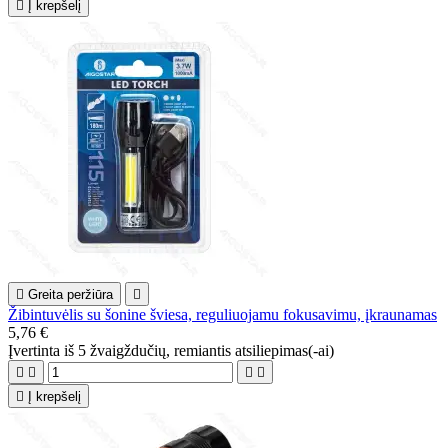

Į krepšelį

Greita peržiūra

Žibintuvėlis su šonine šviesa, reguliuojamu fokusavimu, įkraunamas
5,76 €
Įvertinta
iš 5 žvaigždučių, remiantis
atsiliepimas(-ai)





Į krepšelį