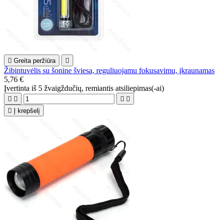

Greita peržiūra

Žibintuvėlis su šonine šviesa, reguliuojamu fokusavimu, įkraunamas
5,76 €
Įvertinta
iš 5 žvaigždučių, remiantis
atsiliepimas(-ai)





Į krepšelį