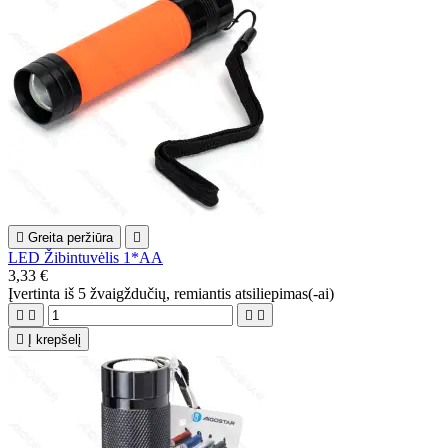

Greita peržiūra

LED Žibintuvėlis 1*AA
3,33 €
Įvertinta
iš 5 žvaigždučių, remiantis
atsiliepimas(-ai)





Į krepšelį