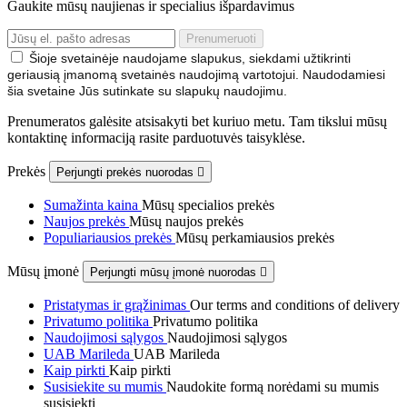
Gaukite mūsų naujienas ir specialius išpardavimus
Šioje svetainėje naudojame slapukus, siekdami užtikrinti
geriausią įmanomą svetainės naudojimą vartotojui. Naudodamiesi
šia svetaine Jūs sutinkate su slapukų naudojimu.
Prenumeratos galėsite atsisakyti bet kuriuo metu. Tam tikslui mūsų
kontaktinę informaciją rasite parduotuvės taisyklėse.
Prekės
Perjungti prekės nuorodas

Sumažinta kaina
Mūsų specialios prekės
Naujos prekės
Mūsų naujos prekės
Populiariausios prekės
Mūsų perkamiausios prekės
Mūsų įmonė
Perjungti mūsų įmonė nuorodas

Pristatymas ir grąžinimas
Our terms and conditions of delivery
Privatumo politika
Privatumo politika
Naudojimosi sąlygos
Naudojimosi sąlygos
UAB Marileda
UAB Marileda
Kaip pirkti
Kaip pirkti
Susisiekite su mumis
Naudokite formą norėdami su mumis
susisiekti