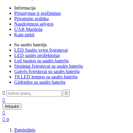
Informacija
Pristatymas ir grąžinimas
Privatumo politika
Naudojimosi sąlygos
UAB Marileda
Kaip pirkti
Su saulės baterija
LED Saulės vejos šviestuvai
LED saulės prožektoriai
Led juostos su saulės baterija
Sieniniai šviestuvai su saulės baterija
Gatvės šviestuvai su saulės baterija
T8 LED lempos su saulės baterija
Girlendos su saulės baterija



Atšaukti


0
Pagrindinis