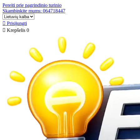
Pereiti prie pagrindinio turinio
Skambinkite mums: 064718447

Prisijungti

Krepšelis
0