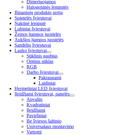
Dimeriuojamos
Halogeninės lemputės
Išmaniųjų produktų serija
Spintelės šviestuvai
Naktinė lemputė
Lubiniai šviestuvai
Žemos įtampos juostelės
Aukštos įtampos juostelės
Sandėlių šviestuvai
Lauko šviestuvai
Stiklinis gaubtas
Optinis stiklas
RGB
Darbo šviestuvai
Pakraunami
Laidiniai
Hermetiniai LED šviestuvai
Įleidžiami šviestuvai, panelės
Apvalūs
Kvadratiniai
Įleidžiami
Paviršiniai
Be šviesos šaltinio
Universalaus montavimo
Vartomi