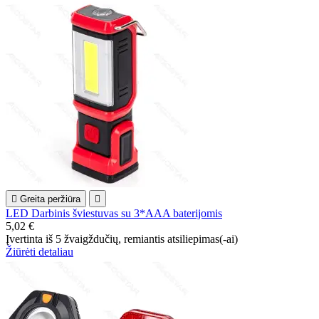

Greita peržiūra

LED Darbinis šviestuvas su 3*AAA baterijomis
5,02 €
Įvertinta
iš 5 žvaigždučių, remiantis
atsiliepimas(-ai)
Žiūrėti detaliau