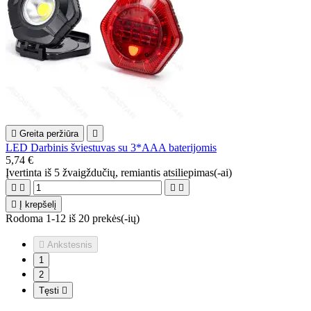

Greita peržiūra

LED Darbinis šviestuvas su 3*AAA baterijomis
5,74 €
Įvertinta
iš 5 žvaigždučių, remiantis
atsiliepimas(-ai)





Į krepšelį
Rodoma 1-12 iš 20 prekės(-ių)

Ankstesnis
1
2
Tęsti
