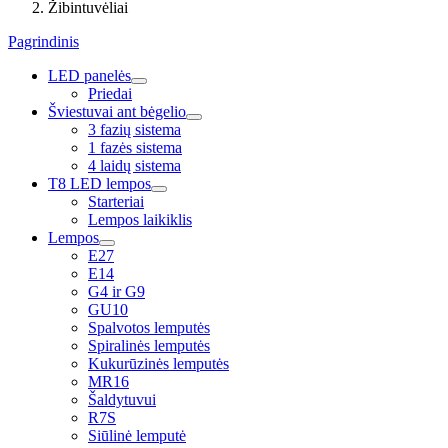
Žibintuvėliai
Pagrindinis
LED panelės
Priedai
Šviestuvai ant bėgelio
3 fazių sistema
1 fazės sistema
4 laidų sistema
T8 LED lempos
Starteriai
Lempos laikiklis
Lempos
E27
E14
G4 ir G9
GU10
Spalvotos lemputės
Spiralinės lemputės
Kukurūzinės lemputės
MR16
Šaldytuvui
R7S
Siūlinė lemputė