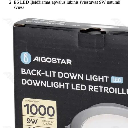
E6 LED Įleidžiamas apvalus lubinis šviestuvas 9W natūrali
šviesa