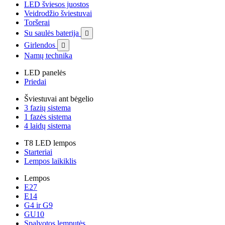
LED šviesos juostos
Veidrodžio šviestuvai
Toršerai
Su saulės baterija

Girlendos

Namų technika
LED panelės
Priedai
Šviestuvai ant bėgelio
3 fazių sistema
1 fazės sistema
4 laidų sistema
T8 LED lempos
Starteriai
Lempos laikiklis
Lempos
E27
E14
G4 ir G9
GU10
Spalvotos lemputės