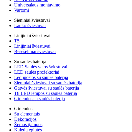
Universalaus montavimo
Vartomi
Sieniniai šviestuvai
Lauko šviestuvai
Linijiniai šviestuvai
T5
Linijiniai šviestuvai
Bešešėliniai šviestuvai
Su saulės baterija
LED Saulės vejos šviestuvai
LED saulės prožektoriai
Led juostos su saulės baterija
Sieniniai šviestuvai su saulės baterija
Gatvės šviestuvai su saulės baterija
T8 LED lempos su saulės baterija
Girlendos su saulės baterija
Girlendos
Su elementais
Dekoracijos
Žemos įtampos
Kalėdų eglutės