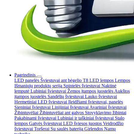
Pagrindinis
LED panelės
Šviestuvai ant bėgelio
T8 LED lempos
Lempos
Išmaniųjų produktų serija
Spintelės šviestuvai
Naktinė
lemputė
Lubiniai šviestuvai
Žemos įtampos juostelės
Aukštos
įtampos juostelės
Sandėlių šviestuvai
Lauko šviestuvai
Hermetiniai LED šviestuvai
Įleidžiami šviestuvai, panelės
Sieniniai šviestuvai
Linijiniai šviestuvai
Avariniai šviestuvai
Žibintuvėliai
Žibintuvėliai ant galvos
Stovyklavimo žibintai
Pakabinami šviestuvai
Lubiniai ir taškiniai šviestuvai
Stalo
lempos
Gatvės šviestuvai
LED šviesos juostos
Veidrodžio
šviestuvai
Toršerai
Su saulės baterija
Girlendos
Namų