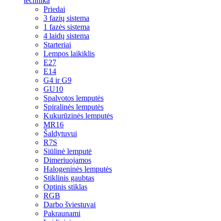
technika
Priedai
3 fazių sistema
1 fazės sistema
4 laidų sistema
Starteriai
Lempos laikiklis
E27
E14
G4 ir G9
GU10
Spalvotos lemputės
Spiralinės lemputės
Kukurūzinės lemputės
MR16
Šaldytuvui
R7S
Siūlinė lemputė
Dimeriuojamos
Halogeninės lemputės
Stiklinis gaubtas
Optinis stiklas
RGB
Darbo šviestuvai
Pakraunami