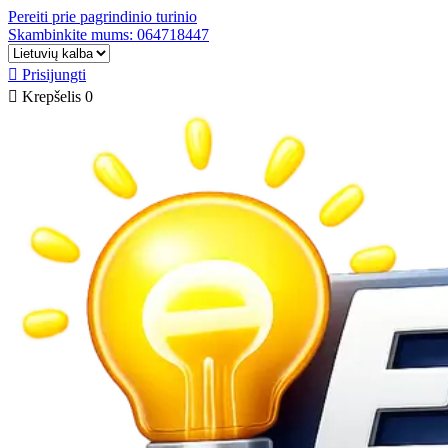
Pereiti prie pagrindinio turinio
Skambinkite mums: 064718447

Prisijungti

Krepšelis
0