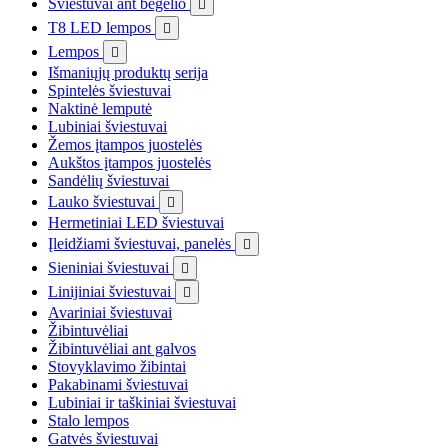
Šviestuvai ant bėgelio

T8 LED lempos

Lempos

Išmaniųjų produktų serija
Spintelės šviestuvai
Naktinė lemputė
Lubiniai šviestuvai
Žemos įtampos juostelės
Aukštos įtampos juostelės
Sandėlių šviestuvai
Lauko šviestuvai

Hermetiniai LED šviestuvai
Įleidžiami šviestuvai, panelės

Sieniniai šviestuvai

Linijiniai šviestuvai

Avariniai šviestuvai
Žibintuvėliai
Žibintuvėliai ant galvos
Stovyklavimo žibintai
Pakabinami šviestuvai
Lubiniai ir taškiniai šviestuvai
Stalo lempos
Gatvės šviestuvai