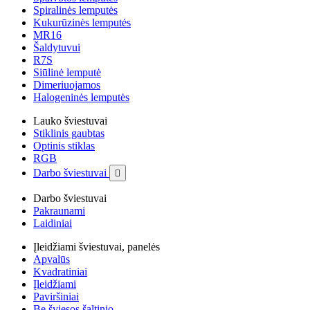
Spiralinės lemputės
Kukurūzinės lemputės
MR16
Šaldytuvui
R7S
Siūlinė lemputė
Dimeriuojamos
Halogeninės lemputės
Lauko šviestuvai
Stiklinis gaubtas
Optinis stiklas
RGB
Darbo šviestuvai

Darbo šviestuvai
Pakraunami
Laidiniai
Įleidžiami šviestuvai, panelės
Apvalūs
Kvadratiniai
Įleidžiami
Paviršiniai
Be šviesos šaltinio