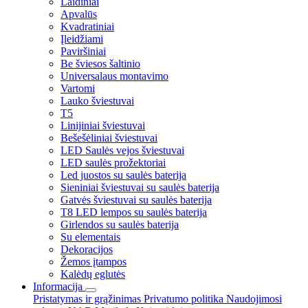
Laidiniai
Apvalūs
Kvadratiniai
Įleidžiami
Paviršiniai
Be šviesos šaltinio
Universalaus montavimo
Vartomi
Lauko šviestuvai
T5
Linijiniai šviestuvai
Bešešėliniai šviestuvai
LED Saulės vejos šviestuvai
LED saulės prožektoriai
Led juostos su saulės baterija
Sieniniai šviestuvai su saulės baterija
Gatvės šviestuvai su saulės baterija
T8 LED lempos su saulės baterija
Girlendos su saulės baterija
Su elementais
Dekoracijos
Žemos įtampos
Kalėdų eglutės
Informacija
Pristatymas ir grąžinimas
Privatumo politika
Naudojimosi