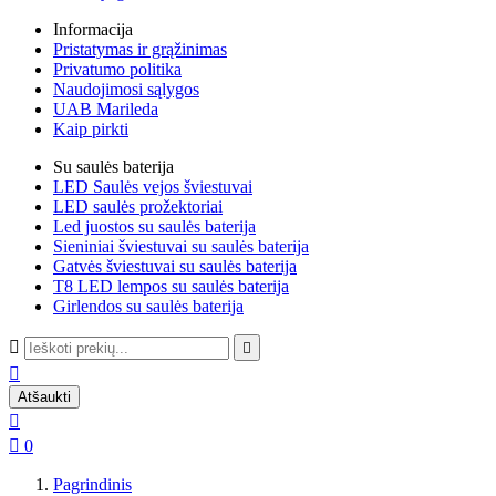
Informacija
Pristatymas ir grąžinimas
Privatumo politika
Naudojimosi sąlygos
UAB Marileda
Kaip pirkti
Su saulės baterija
LED Saulės vejos šviestuvai
LED saulės prožektoriai
Led juostos su saulės baterija
Sieniniai šviestuvai su saulės baterija
Gatvės šviestuvai su saulės baterija
T8 LED lempos su saulės baterija
Girlendos su saulės baterija



Atšaukti


0
Pagrindinis