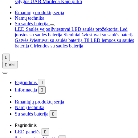
sąlygos
UAB Marileda
Kaip pirkti
Išmaniųjų produktų serija
Namų technika
Su saulės baterija
LED Saulės vejos šviestuvai
LED saulės prožektoriai
Led
juostos su saulės baterija
Sieniniai šviestuvai su saulės baterija
Gatvės šviestuvai su saulės baterija
T8 LED lempos su saulės
baterija
Girlendos su saulės baterija


Visi
Pagrindinis

Informacija

Išmaniųjų produktų serija
Namų technika
Su saulės baterija

Pagrindinis
LED panelės
