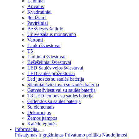
Laidiniai
Apvalūs
Kvadratiniai
Įleidžiami
Paviršiniai
Be šviesos šaltinio
Universalaus montavimo
Vartomi
Lauko šviestuvai
T5
Linijiniai šviestuvai
Bešešėliniai šviestuvai
LED Saulės vejos šviestuvai
LED saulės prožektoriai
Led juostos su saulės baterija
Sieniniai šviestuvai su saulės baterija
Gatvės šviestuvai su saulės baterija
T8 LED lempos su saulės baterija
Girlendos su saulės baterija
Su elementais
Dekoracijos
Žemos įtampos
Kalėdų eglutės
Informacija
Pristatymas ir grąžinimas
Privatumo politika
Naudojimosi