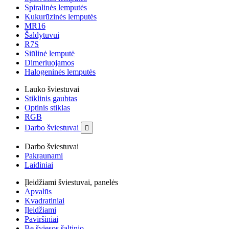
Spiralinės lemputės
Kukurūzinės lemputės
MR16
Šaldytuvui
R7S
Siūlinė lemputė
Dimeriuojamos
Halogeninės lemputės
Lauko šviestuvai
Stiklinis gaubtas
Optinis stiklas
RGB
Darbo šviestuvai

Darbo šviestuvai
Pakraunami
Laidiniai
Įleidžiami šviestuvai, panelės
Apvalūs
Kvadratiniai
Įleidžiami
Paviršiniai
Be šviesos šaltinio