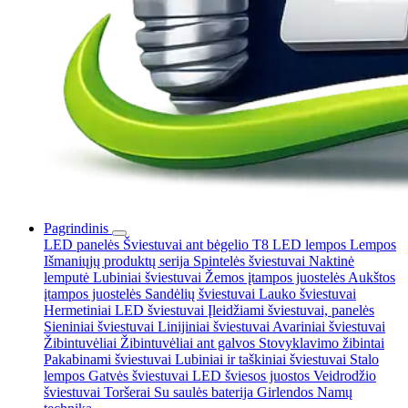
Pagrindinis
LED panelės
Šviestuvai ant bėgelio
T8 LED lempos
Lempos
Išmaniųjų produktų serija
Spintelės šviestuvai
Naktinė
lemputė
Lubiniai šviestuvai
Žemos įtampos juostelės
Aukštos
įtampos juostelės
Sandėlių šviestuvai
Lauko šviestuvai
Hermetiniai LED šviestuvai
Įleidžiami šviestuvai, panelės
Sieniniai šviestuvai
Linijiniai šviestuvai
Avariniai šviestuvai
Žibintuvėliai
Žibintuvėliai ant galvos
Stovyklavimo žibintai
Pakabinami šviestuvai
Lubiniai ir taškiniai šviestuvai
Stalo
lempos
Gatvės šviestuvai
LED šviesos juostos
Veidrodžio
šviestuvai
Toršerai
Su saulės baterija
Girlendos
Namų