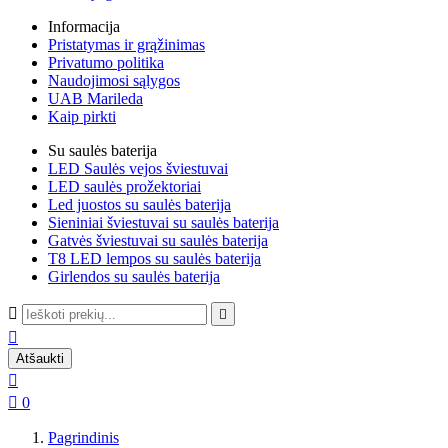
Informacija
Pristatymas ir grąžinimas
Privatumo politika
Naudojimosi sąlygos
UAB Marileda
Kaip pirkti
Su saulės baterija
LED Saulės vejos šviestuvai
LED saulės prožektoriai
Led juostos su saulės baterija
Sieniniai šviestuvai su saulės baterija
Gatvės šviestuvai su saulės baterija
T8 LED lempos su saulės baterija
Girlendos su saulės baterija



Atšaukti


0
Pagrindinis