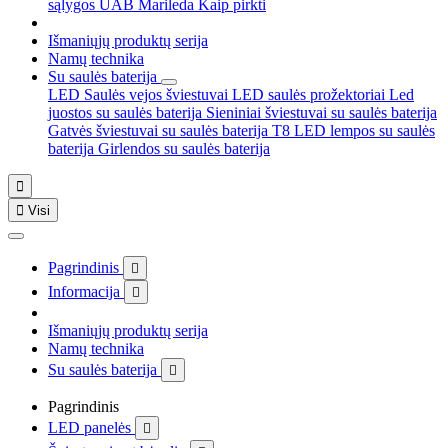
sąlygos
UAB Marileda
Kaip pirkti
Išmaniųjų produktų serija
Namų technika
Su saulės baterija
LED Saulės vejos šviestuvai
LED saulės prožektoriai
Led
juostos su saulės baterija
Sieniniai šviestuvai su saulės baterija
Gatvės šviestuvai su saulės baterija
T8 LED lempos su saulės
baterija
Girlendos su saulės baterija


Visi
Pagrindinis

Informacija

Išmaniųjų produktų serija
Namų technika
Su saulės baterija

Pagrindinis
LED panelės
