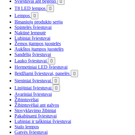
Šviestuvai ant bėgelio

T8 LED lempos

Lempos

Išmaniųjų produktų serija
Spintelės šviestuvai
Naktinė lemputė
Lubiniai šviestuvai
Žemos įtampos juostelės
Aukštos įtampos juostelės
Sandėlių šviestuvai
Lauko šviestuvai

Hermetiniai LED šviestuvai
Įleidžiami šviestuvai, panelės

Sieniniai šviestuvai

Linijiniai šviestuvai

Avariniai šviestuvai
Žibintuvėliai
Žibintuvėliai ant galvos
Stovyklavimo žibintai
Pakabinami šviestuvai
Lubiniai ir taškiniai šviestuvai
Stalo lempos
Gatvės šviestuvai