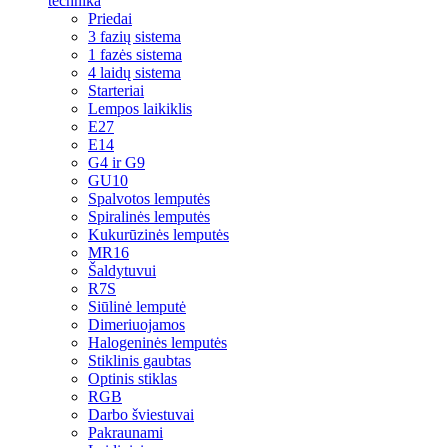
technika
Priedai
3 fazių sistema
1 fazės sistema
4 laidų sistema
Starteriai
Lempos laikiklis
E27
E14
G4 ir G9
GU10
Spalvotos lemputės
Spiralinės lemputės
Kukurūzinės lemputės
MR16
Šaldytuvui
R7S
Siūlinė lemputė
Dimeriuojamos
Halogeninės lemputės
Stiklinis gaubtas
Optinis stiklas
RGB
Darbo šviestuvai
Pakraunami