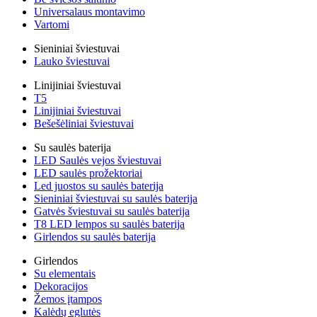
Universalaus montavimo
Vartomi
Sieniniai šviestuvai
Lauko šviestuvai
Linijiniai šviestuvai
T5
Linijiniai šviestuvai
Bešešėliniai šviestuvai
Su saulės baterija
LED Saulės vejos šviestuvai
LED saulės prožektoriai
Led juostos su saulės baterija
Sieniniai šviestuvai su saulės baterija
Gatvės šviestuvai su saulės baterija
T8 LED lempos su saulės baterija
Girlendos su saulės baterija
Girlendos
Su elementais
Dekoracijos
Žemos įtampos
Kalėdų eglutės