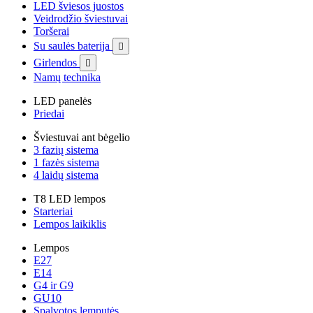
LED šviesos juostos
Veidrodžio šviestuvai
Toršerai
Su saulės baterija

Girlendos

Namų technika
LED panelės
Priedai
Šviestuvai ant bėgelio
3 fazių sistema
1 fazės sistema
4 laidų sistema
T8 LED lempos
Starteriai
Lempos laikiklis
Lempos
E27
E14
G4 ir G9
GU10
Spalvotos lemputės