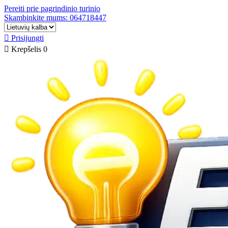
Pereiti prie pagrindinio turinio
Skambinkite mums: 064718447

Prisijungti

Krepšelis
0